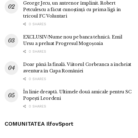
George Jecu, un antrenor împlinit. Robert
Petculescu a făcut cunoștință cu prima ligă în
tricoul FC Voluntari
0 SHARES
EXCLUSIV/Nume nou pe banca tehnică. Emil
Ursu a preluat Progresul Mogoșoaia
0 SHARES
Doar până la finală. Viitorul Corbeanca a încheiat
aventura în Cupa României
0 SHARES
În linie dreaptă. Ultimele două amicale pentru SC
Popești Leordeni
0 SHARES
COMUNITATEA IlfovSport