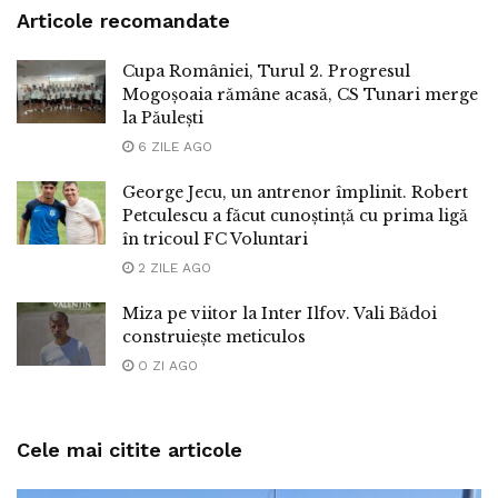
Articole recomandate
Cupa României, Turul 2. Progresul
Mogoșoaia rămâne acasă, CS Tunari merge
la Păulești
6 ZILE AGO
George Jecu, un antrenor împlinit. Robert
Petculescu a făcut cunoștință cu prima ligă
în tricoul FC Voluntari
2 ZILE AGO
Miza pe viitor la Inter Ilfov. Vali Bădoi
construiește meticulos
O ZI AGO
Cele mai citite articole