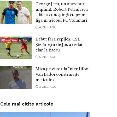
George Jecu, un antrenor
împlinit. Robert Petculescu
a făcut cunoștință cu prima
ligă în tricoul FC Voluntari
4 ZILE AGO
Debut fără replică. CSL
Ștefăneștii de Jos a cedat
clar la Bacău
5 ZILE AGO
Miza pe viitor la Inter Ilfov.
Vali Bădoi construiește
meticulos
3 ZILE AGO
Cele mai citite articole