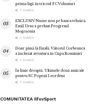
prima ligă în tricoul FC Voluntari
0 SHARES
EXCLUSIV/Nume nou pe banca tehnică.
Emil Ursu a preluat Progresul
Mogoșoaia
0 SHARES
Doar până la finală. Viitorul Corbeanca
a încheiat aventura în Cupa României
0 SHARES
În linie dreaptă. Ultimele două amicale
pentru SC Popești Leordeni
0 SHARES
COMUNITATEA IlfovSport