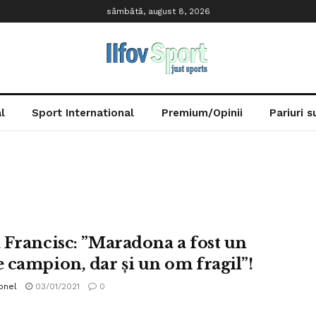
sâmbătă, august 8, 2026
l
Sport International
Premium/Opinii
Pariuri 
 Francisc: ”Maradona a fost un
 campion, dar și un om fragil”!
onel
03/01/2021
0