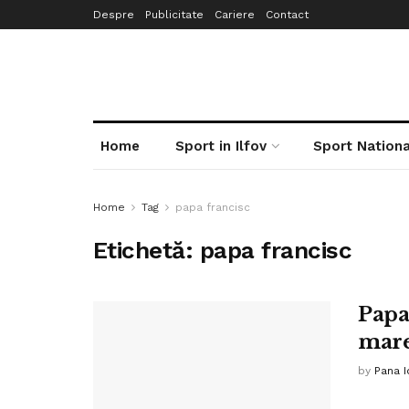
Despre
Publicitate
Cariere
Contact
Home
Sport in Ilfov
Sport Nationa
Home
Tag
papa francisc
Etichetă:
papa francisc
Papa
mare
by
Pana I