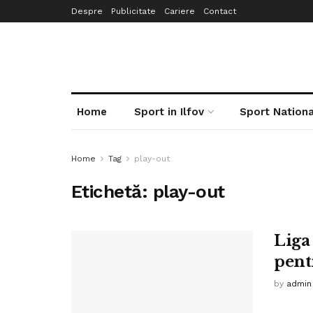
Despre
Publicitate
Cariere
Contact
Home
Sport in Ilfov
Sport Nationa
Home
Tag
play-out
Etichetă:
play-out
Liga 
pent
by
admin