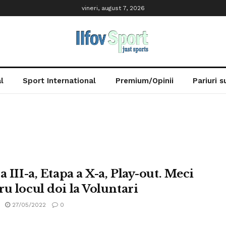
vineri, august 7, 2026
l
Sport International
Premium/Opinii
Pariuri 
a III-a, Etapa a X-a, Play-out. Meci
ru locul doi la Voluntari
27/05/2022
0