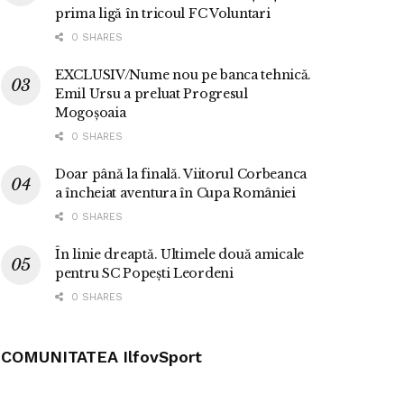
prima ligă în tricoul FC Voluntari
0 SHARES
EXCLUSIV/Nume nou pe banca tehnică.
Emil Ursu a preluat Progresul
Mogoșoaia
0 SHARES
Doar până la finală. Viitorul Corbeanca
a încheiat aventura în Cupa României
0 SHARES
În linie dreaptă. Ultimele două amicale
pentru SC Popești Leordeni
0 SHARES
COMUNITATEA IlfovSport