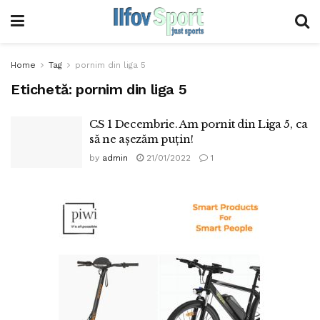
Home
Tag
pornim din liga 5
Etichetă:
pornim din liga 5
CS 1 Decembrie. Am pornit din Liga 5, ca
să ne așezăm puțin!
by
admin
21/01/2022
1