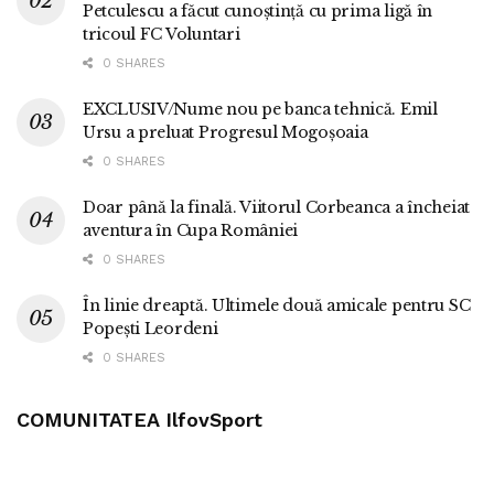
Petculescu a făcut cunoștință cu prima ligă în
tricoul FC Voluntari
0 SHARES
EXCLUSIV/Nume nou pe banca tehnică. Emil
Ursu a preluat Progresul Mogoșoaia
0 SHARES
Doar până la finală. Viitorul Corbeanca a încheiat
aventura în Cupa României
0 SHARES
În linie dreaptă. Ultimele două amicale pentru SC
Popești Leordeni
0 SHARES
COMUNITATEA IlfovSport