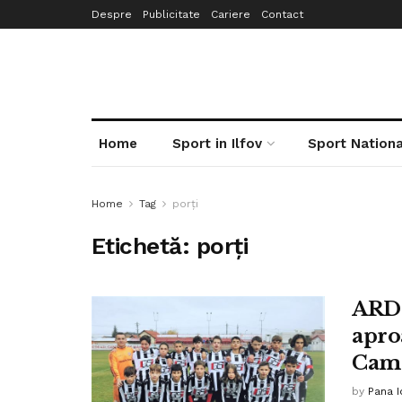
Despre
Publicitate
Cariere
Contact
Home
Sport in Ilfov
Sport Nationa
Home
Tag
porți
Etichetă:
porți
ARD 
aproa
Camp
by
Pana I