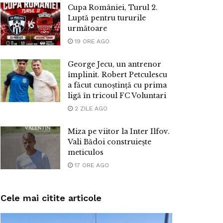
Cupa României, Turul 2.
Luptă pentru tururile
următoare
19 ORE AGO
George Jecu, un antrenor
împlinit. Robert Petculescu
a făcut cunoștință cu prima
ligă în tricoul FC Voluntari
2 ZILE AGO
Miza pe viitor la Inter Ilfov.
Vali Bădoi construiește
meticulos
17 ORE AGO
Cele mai citite articole