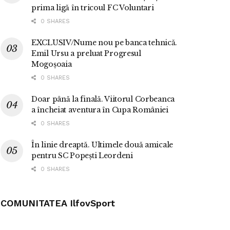
prima ligă în tricoul FC Voluntari
0 SHARES
EXCLUSIV/Nume nou pe banca tehnică.
Emil Ursu a preluat Progresul
Mogoșoaia
0 SHARES
Doar până la finală. Viitorul Corbeanca
a încheiat aventura în Cupa României
0 SHARES
În linie dreaptă. Ultimele două amicale
pentru SC Popești Leordeni
0 SHARES
COMUNITATEA IlfovSport