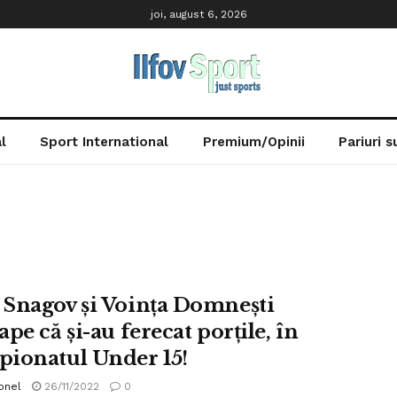
joi, august 6, 2026
l
Sport International
Premium/Opinii
Pariuri 
Snagov și Voința Domnești
pe că și-au ferecat porțile, în
ionatul Under 15!
onel
26/11/2022
0