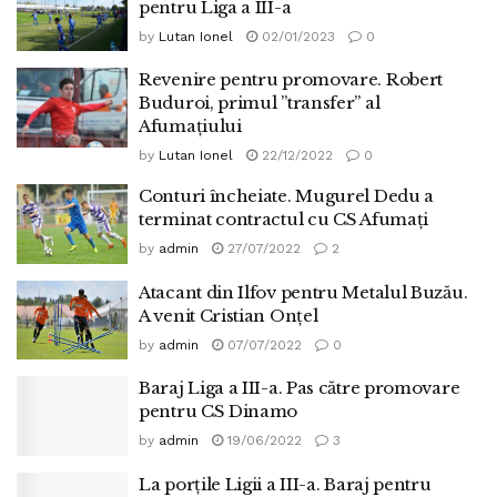
pentru Liga a III-a
by
Lutan Ionel
02/01/2023
0
Revenire pentru promovare. Robert
Buduroi, primul ”transfer” al
Afumațiului
by
Lutan Ionel
22/12/2022
0
Conturi încheiate. Mugurel Dedu a
terminat contractul cu CS Afumați
by
admin
27/07/2022
2
Atacant din Ilfov pentru Metalul Buzău.
A venit Cristian Onțel
by
admin
07/07/2022
0
Baraj Liga a III-a. Pas către promovare
pentru CS Dinamo
by
admin
19/06/2022
3
La porțile Ligii a III-a. Baraj pentru