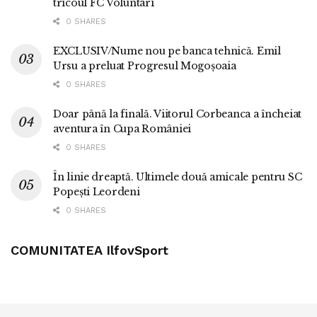
tricoul FC Voluntari
0 SHARES
EXCLUSIV/Nume nou pe banca tehnică. Emil
Ursu a preluat Progresul Mogoșoaia
0 SHARES
Doar până la finală. Viitorul Corbeanca a încheiat
aventura în Cupa României
0 SHARES
În linie dreaptă. Ultimele două amicale pentru SC
Popești Leordeni
0 SHARES
COMUNITATEA IlfovSport