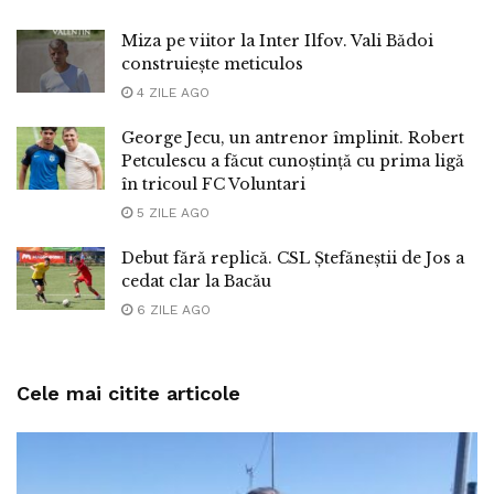
Miza pe viitor la Inter Ilfov. Vali Bădoi
construiește meticulos
4 ZILE AGO
George Jecu, un antrenor împlinit. Robert
Petculescu a făcut cunoștință cu prima ligă
în tricoul FC Voluntari
5 ZILE AGO
Debut fără replică. CSL Ștefăneștii de Jos a
cedat clar la Bacău
6 ZILE AGO
Cele mai citite articole