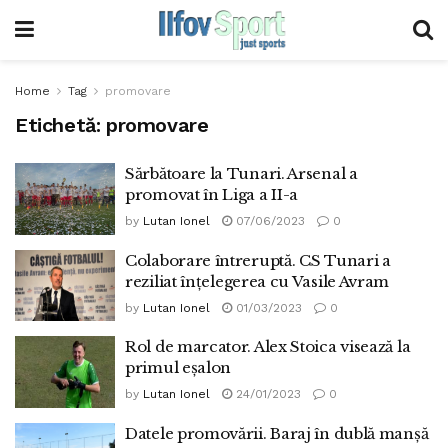
Home
Tag
promovare
Etichetă:
promovare
Sărbătoare la Tunari. Arsenal a
promovat în Liga a II-a
by
Lutan Ionel
07/06/2023
0
Colaborare întreruptă. CS Tunari a
reziliat înțelegerea cu Vasile Avram
by
Lutan Ionel
01/03/2023
0
Rol de marcator. Alex Stoica visează la
primul eșalon
by
Lutan Ionel
24/01/2023
0
Datele promovării. Baraj în dublă manşă