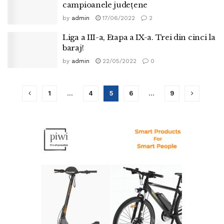
campioanele județene
by
admin
17/06/2022
2
Liga a III-a, Etapa a IX-a. Trei din cinci la
baraj!
by
admin
22/05/2022
0
1
…
4
5
6
…
9