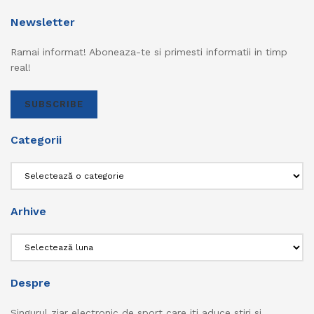
Newsletter
Ramai informat! Aboneaza-te si primesti informatii in timp
real!
SUBSCRIBE
Categorii
Categorii
Arhive
Arhive
Despre
Singurul ziar electronic de sport care iti aduce stiri si