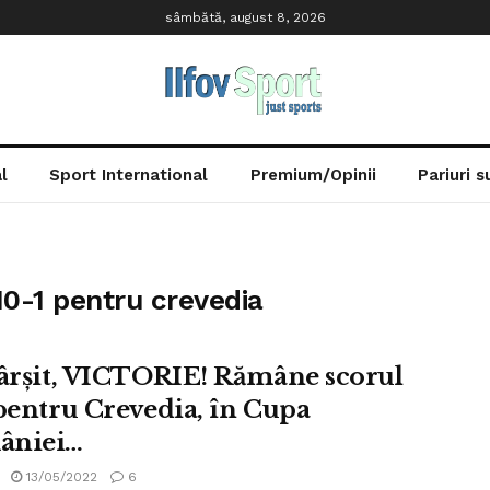
sâmbătă, august 8, 2026
l
Sport International
Premium/Opinii
Pariuri 
0-1 pentru crevedia
fârșit, VICTORIE! Rămâne scorul
 pentru Crevedia, în Cupa
âniei…
13/05/2022
6