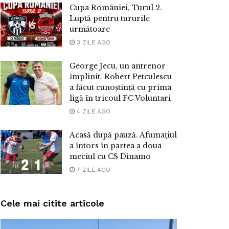
Cupa României, Turul 2.
Luptă pentru tururile
următoare
3 ZILE AGO
George Jecu, un antrenor
împlinit. Robert Petculescu
a făcut cunoștință cu prima
ligă în tricoul FC Voluntari
4 ZILE AGO
Acasă după pauză. Afumațiul
a întors în partea a doua
meciul cu CS Dinamo
7 ZILE AGO
Cele mai citite articole