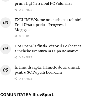
prima ligă în tricoul FC Voluntari
0 SHARES
EXCLUSIV/Nume nou pe banca tehnică.
Emil Ursu a preluat Progresul
Mogoșoaia
0 SHARES
Doar până la finală. Viitorul Corbeanca
a încheiat aventura în Cupa României
0 SHARES
În linie dreaptă. Ultimele două amicale
pentru SC Popești Leordeni
0 SHARES
COMUNITATEA IlfovSport