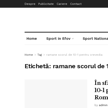
Despre
Publicitate
Cariere
Contact
Home
Sport in Ilfov
Sport Nationa
Home
Tag
ramane scorul de 10-1 pentru crevedia
Etichetă:
ramane scorul de 1
În s
10-1
Rom
by
admin