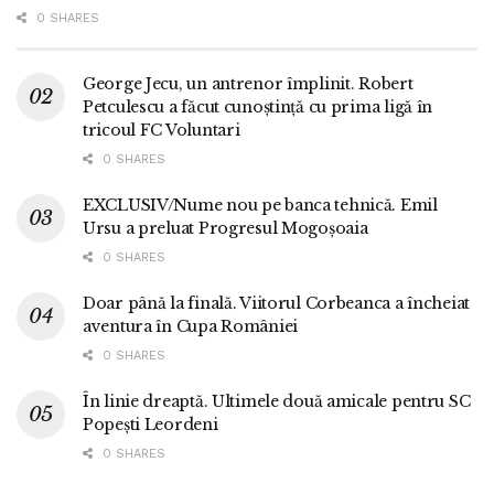
0 SHARES
George Jecu, un antrenor împlinit. Robert
Petculescu a făcut cunoștință cu prima ligă în
tricoul FC Voluntari
0 SHARES
EXCLUSIV/Nume nou pe banca tehnică. Emil
Ursu a preluat Progresul Mogoșoaia
0 SHARES
Doar până la finală. Viitorul Corbeanca a încheiat
aventura în Cupa României
0 SHARES
În linie dreaptă. Ultimele două amicale pentru SC
Popești Leordeni
0 SHARES