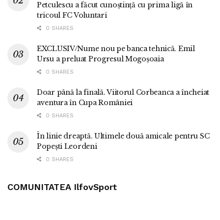
Petculescu a făcut cunoștință cu prima ligă în
tricoul FC Voluntari
0 SHARES
EXCLUSIV/Nume nou pe banca tehnică. Emil
Ursu a preluat Progresul Mogoșoaia
0 SHARES
Doar până la finală. Viitorul Corbeanca a încheiat
aventura în Cupa României
0 SHARES
În linie dreaptă. Ultimele două amicale pentru SC
Popești Leordeni
0 SHARES
COMUNITATEA IlfovSport