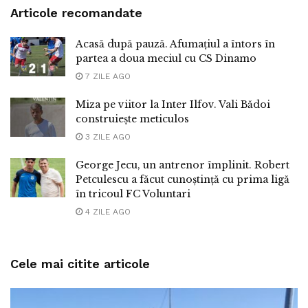
Articole recomandate
Acasă după pauză. Afumațiul a întors în
partea a doua meciul cu CS Dinamo
7 ZILE AGO
Miza pe viitor la Inter Ilfov. Vali Bădoi
construiește meticulos
3 ZILE AGO
George Jecu, un antrenor împlinit. Robert
Petculescu a făcut cunoștință cu prima ligă
în tricoul FC Voluntari
4 ZILE AGO
Cele mai citite articole