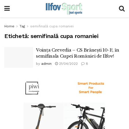
Home
Tag
semifinală cupa romaniei
Etichetă:
semifinală cupa romaniei
Voința Crevedia – CS Brănești 10-1!, în
semifinala Cupei României de Ilfov!
by
admin
21/04/2022
8