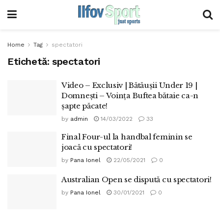
Home
Tag
spectatori
Etichetă:
spectatori
Video – Exclusiv | Bătăușii Under 19 |
Domnești – Voința Buftea bătaie ca-n
șapte păcate!
by
admin
14/03/2022
33
Final Four-ul la handbal feminin se
joacă cu spectatori!
by
Pana Ionel
22/05/2021
0
Australian Open se dispută cu spectatori!
by
Pana Ionel
30/01/2021
0