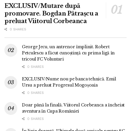
EXCLUSIV/Mutare după
promovare. Bogdan Pătrașcu a
preluat Viitorul Corbeanca
0 SHARES
George Jecu, un antrenor împlinit. Robert
Petculescu a făcut cunoștință cu prima ligă în
tricoul FC Voluntari
0 SHARES
EXCLUSIV/Nume nou pe banca tehnică. Emil
Ursu a preluat Progresul Mogoșoaia
0 SHARES
Doar până la finală. Viitorul Corbeanca a încheiat
aventura în Cupa României
0 SHARES
În linie dreaptă. Ultimele două amicale pentru SC