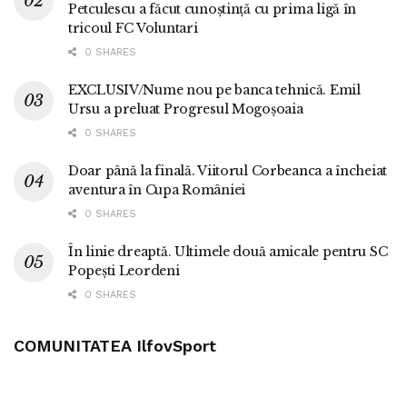
Petculescu a făcut cunoștință cu prima ligă în
tricoul FC Voluntari
0 SHARES
EXCLUSIV/Nume nou pe banca tehnică. Emil
Ursu a preluat Progresul Mogoșoaia
0 SHARES
Doar până la finală. Viitorul Corbeanca a încheiat
aventura în Cupa României
0 SHARES
În linie dreaptă. Ultimele două amicale pentru SC
Popești Leordeni
0 SHARES
COMUNITATEA IlfovSport