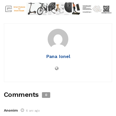
Pana Ionel
Comments
0
Anonim
6 ani ago