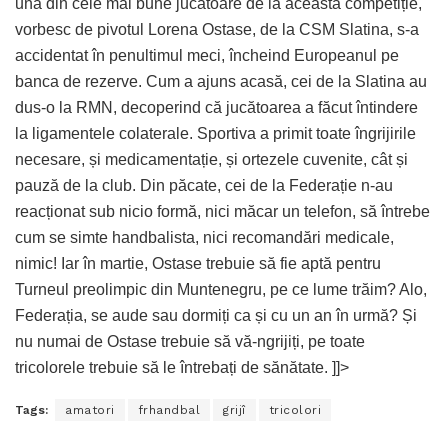
una din cele mai bune jucătoare de la această competiție,
vorbesc de pivotul Lorena Ostase, de la CSM Slatina, s-a
accidentat în penultimul meci, încheind Europeanul pe
banca de rezerve. Cum a ajuns acasă, cei de la Slatina au
dus-o la RMN, decoperind că jucătoarea a făcut întindere
la ligamentele colaterale. Sportiva a primit toate îngrijirile
necesare, și medicamentație, și ortezele cuvenite, cât și
pauză de la club. Din păcate, cei de la Federație n-au
reacționat sub nicio formă, nici măcar un telefon, să întrebe
cum se simte handbalista, nici recomandări medicale,
nimic! Iar în martie, Ostase trebuie să fie aptă pentru
Turneul preolimpic din Muntenegru, pe ce lume trăim? Alo,
Federația, se aude sau dormiți ca și cu un an în urmă? Și
nu numai de Ostase trebuie să vă-ngrijiți, pe toate
tricolorele trebuie să le întrebați de sănătate. ]]>
Tags:
amatori
frhandbal
grijî
tricolori