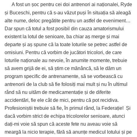
A fost un șoc pentru cei doi antrenori ai naționalei, Ryde
și Buceschi, pentru că s-au văzut puși în situația să aleagă
alte nume, deloc pregătite pentru un astfel de eveniment…
Dar spun că totul a fost posibil din cauza amatorismului
existent la lotul de senioare, ba chiar aș merge și mai
departe și aș spune că la toate loturile se petrec astfel de
omisiuni. Pentru că vorbim de jucători tricolori, de care
loturile naționale au nevoie, în anumite momente, trebuie
să avem grijă de ei, să știm ce mănâncă, să le dăm un
program specific de antrenamente, să se vorbească cu
antrenorii de la club să fie folosiți mai mult și nu în ultimul
rând să nu uităm de medicamentație și de diferite
accidentări, fie ele cât de mici, pentru că pot recidiva.
Profesioniștii trebuie să fie, în primul rând, la Federație!
Și
dacă vorbim strict de echipa tricolorelor senioare, atunci
dați-mi voie să spun că aceste fete nu aveau voie să
meargă la nicio terapie, fără să anunțe medicul lotului și pe