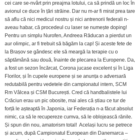
cei care se-nvârt prin preajma lotului, ca să prindă un loc în
avionul ce duce în țări străine. Dar nu m-ar fi mirat prea tare
să aflu că nici medicul nostru și nici antrenorii federali n-
aveau habar, că procedeul cu laser se numește doping!
Pentru un simplu Nurofen, Andreea Răducan a pierdut un
aur olimpic, ar fi trebuit să băgăm la cap! Și aceste fete de
la Brașov se gândesc ele să meargă la terapie cu o
săptămână sau două, înainte de plecarea la Europene. Da,
a fost un sezon încărcat, Corona jucase excelent și în Liga
Florilor, și în cupele europene și se anunța o adversară
redutabilă pentru vedetele din campionatul intern, SCM
Rm Vâlcea și CSM București. Cred că handbalistele lui
Crăciun erau un pic obosite, mai ales că știau ce tur de
forță le așteaptă în Japonia, iar Federația n-a făcut absolut
nimic, ca să le recupereze cumva, să le oblojească rănile.
Și spun din nou, amatorism total!
Același lucru se petrece
și acum, după Campionatul European din Danemarca –