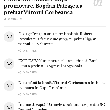
promovare. Bogdan Pătrașcu a
preluat Viitorul Corbeanca
0 SHARES
George Jecu, un antrenor împlinit. Robert
Petculescu a făcut cunoștință cu prima ligă în
tricoul FC Voluntari
0 SHARES
EXCLUSIV/Nume nou pe banca tehnică. Emil
Ursu a preluat Progresul Mogoșoaia
0 SHARES
Doar până la finală. Viitorul Corbeanca a încheiat
aventura în Cupa României
0 SHARES
În linie dreaptă. Ultimele două amicale pentru SC
Popești Leordeni