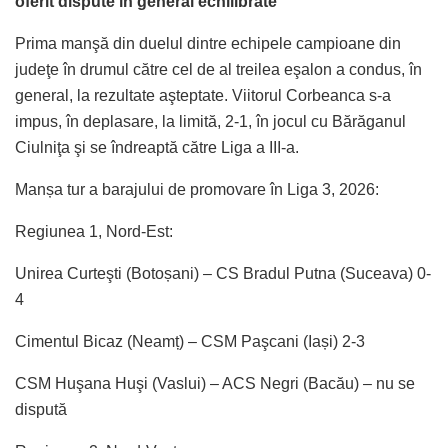
oferit dispute în general echilibrate
Prima manşă din duelul dintre echipele campioane din
judeţe în drumul către cel de al treilea eşalon a condus, în
general, la rezultate aşteptate. Viitorul Corbeanca s-a
impus, în deplasare, la limită, 2-1, în jocul cu Bărăganul
Ciulniţa şi se îndreaptă către Liga a III-a.
Manșa tur a barajului de promovare în Liga 3, 2026:
Regiunea 1, Nord-Est:
Unirea Curteşti (Botoșani) – CS Bradul Putna (Suceava) 0-
4
Cimentul Bicaz (Neamț) – CSM Paşcani (Iași) 2-3
CSM Huşana Huşi (Vaslui) – ACS Negri (Bacău) – nu se
dispută