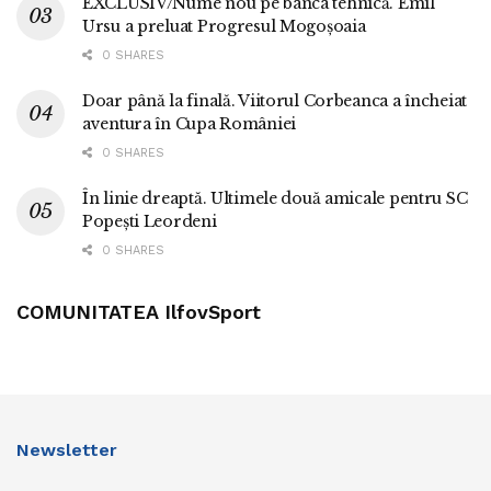
EXCLUSIV/Nume nou pe banca tehnică. Emil
Ursu a preluat Progresul Mogoșoaia
0 SHARES
Doar până la finală. Viitorul Corbeanca a încheiat
aventura în Cupa României
0 SHARES
În linie dreaptă. Ultimele două amicale pentru SC
Popești Leordeni
0 SHARES
COMUNITATEA IlfovSport
Newsletter