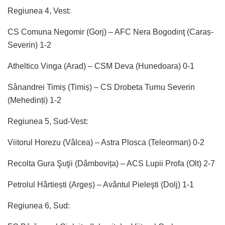
Regiunea 4, Vest:
CS Comuna Negomir (Gorj) – AFC Nera Bogodinţ (Caraș-
Severin) 1-2
Atheltico Vinga (Arad) – CSM Deva (Hunedoara) 0-1
Sânandrei Timiș (Timiș) – CS Drobeta Turnu Severin
(Mehedinți) 1-2
Regiunea 5, Sud-Vest:
Viitorul Horezu (Vâlcea) – Astra Plosca (Teleorman) 0-2
Recolta Gura Şuţii (Dâmbovița) – ACS Lupii Profa (Olt) 2-7
Petrolul Hârtiești (Argeș) – Avântul Pieleşti (Dolj) 1-1
Regiunea 6, Sud: