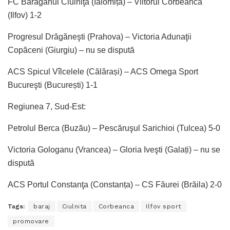
FC Bărăganul Ciulniţa (Ialomița) – Viitorul Corbeanca
(Ilfov) 1-2
Progresul Drăgăneşti (Prahova) – Victoria Adunaţii
Copăceni (Giurgiu) – nu se dispută
ACS Spicul Vîlcelele (Călărași) – ACS Omega Sport
Bucureşti (București) 1-1
Regiunea 7, Sud-Est:
Petrolul Berca (Buzău) – Pescăruşul Sarichioi (Tulcea) 5-0
Victoria Gologanu (Vrancea) – Gloria Iveşti (Galați) – nu se
dispută
ACS Portul Constanţa (Constanța) – CS Făurei (Brăila) 2-0
Tags:
baraj
Ciulnita
Corbeanca
Ilfov sport
promovare