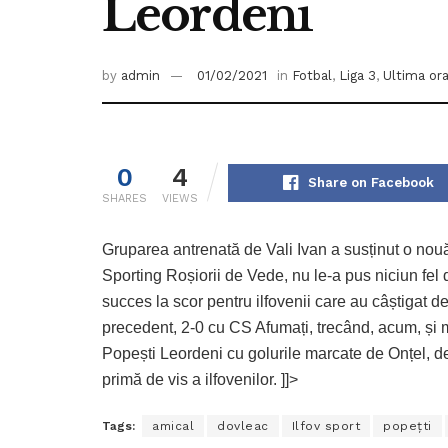
Leordeni
by
admin
01/02/2021
in
Fotbal
,
Liga 3
,
Ultima or
0
4
Share on Facebook
SHARES
VIEWS
Gruparea antrenată de Vali Ivan a susținut o nouă 
Sporting Roșiorii de Vede, nu le-a pus niciun fel d
succes la scor pentru ilfovenii care au câștigat 
precedent, 2-0 cu CS Afumați, trecând, acum, și m
Popești Leordeni cu golurile marcate de Onțel, de 
primă de vis a ilfovenilor. ]]>
Tags:
amical
dovleac
Ilfov sport
popeţti