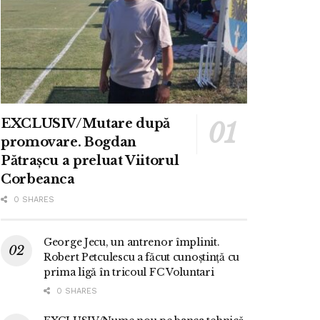
EXCLUSIV/Mutare după
promovare. Bogdan
Pătrașcu a preluat Viitorul
Corbeanca
0 SHARES
George Jecu, un antrenor împlinit.
Robert Petculescu a făcut cunoștință cu
prima ligă în tricoul FC Voluntari
0 SHARES