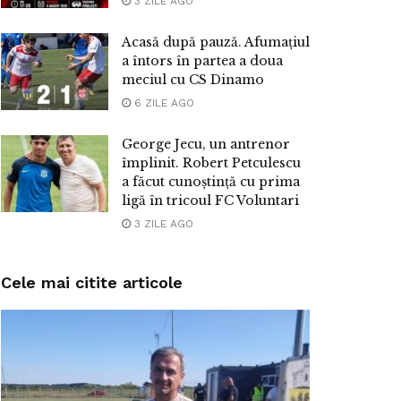
3 ZILE AGO
Acasă după pauză. Afumațiul
a întors în partea a doua
meciul cu CS Dinamo
6 ZILE AGO
George Jecu, un antrenor
împlinit. Robert Petculescu
a făcut cunoștință cu prima
ligă în tricoul FC Voluntari
3 ZILE AGO
Cele mai citite articole