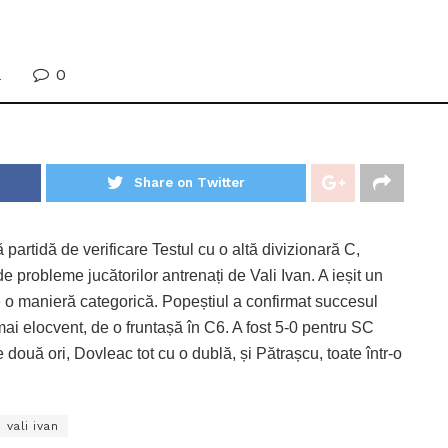
0
a
Share on Twitter
partidă de verificare Testul cu o altă divizionară C,
e probleme jucătorilor antrenați de Vali Ivan. A ieșit un
de o manieră categorică. Popeștiul a confirmat succesul
ai elocvent, de o fruntașă în C6. A fost 5-0 pentru SC
două ori, Dovleac tot cu o dublă, și Pătrașcu, toate într-o
vali ivan