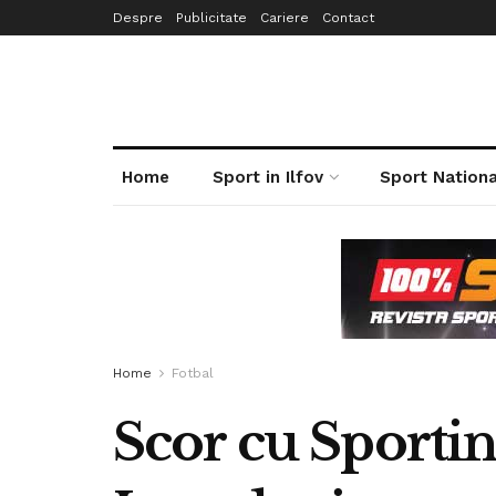
Despre
Publicitate
Cariere
Contact
Home
Sport in Ilfov
Sport Nationa
Home
Fotbal
Scor cu Sportin