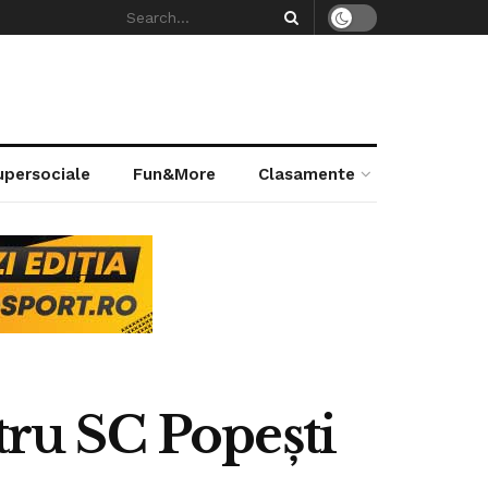
supersociale
Fun&More
Clasamente
tru SC Popești