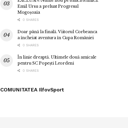
EXCLUSIV/Nume nou pe banca tehnică.
Emil Ursu a preluat Progresul
Mogoșoaia
0 SHARES
Doar până la finală. Viitorul Corbeanca
a încheiat aventura în Cupa României
0 SHARES
În linie dreaptă. Ultimele două amicale
pentru SC Popești Leordeni
0 SHARES
COMUNITATEA IlfovSport