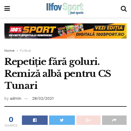
Home
Fotbal
Repetiție fără goluri.
Remiză albă pentru CS
Tunari
by
admin
28/02/2021
0
SHARES