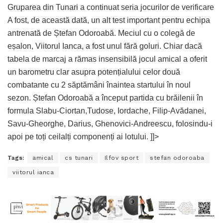
Gruparea din Tunari a continuat seria jocurilor de verificare
A fost, de această dată, un alt test important pentru echipa
antrenată de Ștefan Odoroabă. Meciul cu o colegă de
eșalon, Viitorul Ianca, a fost unul fără goluri. Chiar dacă
tabela de marcaj a rămas insensibilă jocul amical a oferit
un barometru clar asupra potențialului celor două
combatante cu 2 săptămâni înaintea startului în noul
sezon. Ștefan Odoroabă a început partida cu brăilenii în
formula Slabu-Ciortan,Tudose, Iordache, Filip-Avădanei,
Savu-Gheorghe, Darius, Ghenovici-Andreescu, folosindu-i
apoi pe toți ceilalți componenți ai lotului. ]]>
Tags:
amical
cs tunari
Ilfov sport
stefan odoroaba
viitorul ianca