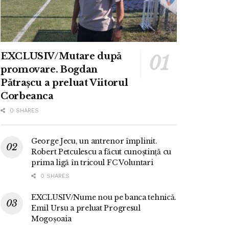
EXCLUSIV/Mutare după
promovare. Bogdan
Pătrașcu a preluat Viitorul
Corbeanca
0 SHARES
George Jecu, un antrenor împlinit.
Robert Petculescu a făcut cunoștință cu
prima ligă în tricoul FC Voluntari
0 SHARES
EXCLUSIV/Nume nou pe banca tehnică.
Emil Ursu a preluat Progresul
Mogoșoaia