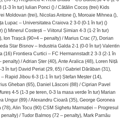
1-3 în tur) Iulian Ponci () / Cătălin Cocoș (trei) Kids
i Moldovan (trei), Nicolas Antone (), Moroaie Mihnea (),
a Lupac – Universitatea Craiova 2 3-0 (0-1 în tur) ()
 () Minerul Costești – Viitorul Șimian 4-3 (1-2 în tur)
Ion Trașcă (90+4 – penalty) / Marius Crac (7), Dorian
da Star Bisnov – Industria Galda 2-1 (0-0 în tur) Valentin
ea (16) Frontiera Curtici – FC Hermannstadt 2 3-3 (2-1 în
 penalty) / Adrian Șter (40), Ante Aralica (48), Loren Niță
3 în tur) David Periat (29, 65) / Gabriel Dărăban (31),
– Rapid Jibou 6-3 (1-1 în tur) Ștefan Meșter (14),
arius Gheban (65), Daniel Lăsconi (88) / Ciprian Pavel
Mureș 4-5 (1-3 pe teren, 0-3 la masa verde în tur) Marian
cea Ungur (89) / Alexandru Cioară (35), George Goronea
a (78), Alin Tocu (90) CSM Sighetu Marmației – Progresul
 penalty) / Tudor Balmoș (72 – penalty), Mark Parnău