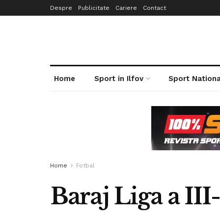
Despre
Publicitate
Cariere
Contact
Home
Sport in Ilfov
Sport Nationa
Home
Fotbal
Baraj Liga a III