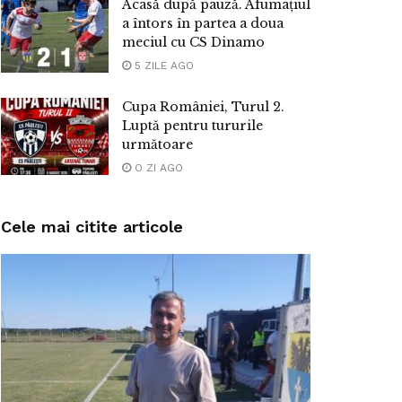
Acasă după pauză. Afumațiul
a întors în partea a doua
meciul cu CS Dinamo
5 ZILE AGO
Cupa României, Turul 2.
Luptă pentru tururile
următoare
O ZI AGO
Cele mai citite articole