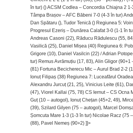
în tur) () ACSM Codlea – Concordia Chiajna 2 1-3 (
Tâmpa Brașov – AFC Băbeni 7-0 (4-3 în tur) Andre
Dan Spătaru (), Tudor Tenică () Regiunea 5: Voinț
Progresul Ezeriș – Dunărea Calafat 3-0 (1-1 în tur)
Andreas Casoni (22), Răducu Rădulescu (55, 84), 
Vasilică (25), Daniel Mișea (40) Regiunea 6: Pobe
Grigore (10), Daniel Vasilcin (22) / Adrian Potop
tur) Remus Avrămuțiu (17, 83), Alin Gligor (90+1 –
(81) Fortuna Becicherecu Mic – Aurul Brad 2-2 (1-
Ionuț Filipaș (38) Regiunea 7: Luceafărul Oradea 
Alexandru Jurcuț (21, 25), Vinicius Leite (61), D
(47), Viorel Kallai (75, 78) CS Iernut – CS Ocna 
Guț (10 – autogol), Ionuț Chețan (45+2, 49), Mir
(39), Szilard Gilyen (75 – autogol), Marcel Domș
Șomcuta Mare 1-3 (1-3 în tur) Nicolae Racz (75 –
(88), Pavel Nemeș (90+2) ]]>