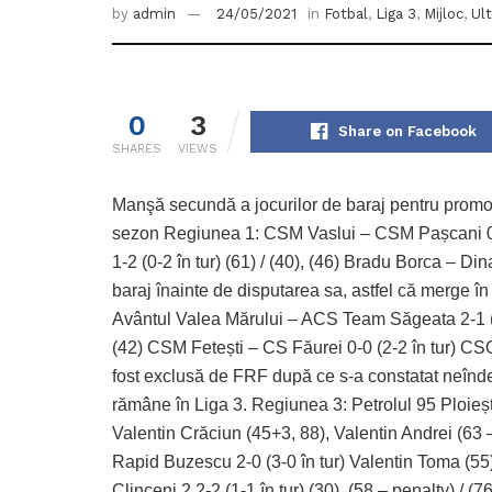
by
admin
24/05/2021
in
Fotbal
,
Liga 3
,
Mijloc
,
Ul
0
3
Share on Facebook
SHARES
VIEWS
Manşă secundă a jocurilor de baraj pentru promovare
sezon Regiunea 1: CSM Vaslui – CSM Pașcani 0-5 
1-2 (0-2 în tur) (61) / (40), (46) Bradu Borca – D
baraj înainte de disputarea sa, astfel că merge 
Avântul Valea Mărului – ACS Team Săgeata 2-1 (3-1
(42) CSM Fetești – CS Făurei 0-0 (2-2 în tur) CSO
fost exclusă de FRF după ce s-a constatat neîndep
rămâne în Liga 3. Regiunea 3: Petrolul 95 Ploieșt
Valentin Crăciun (45+3, 88), Valentin Andrei (63
Rapid Buzescu 2-0 (3-0 în tur) Valentin Toma (55
Clinceni 2 2-2 (1-1 în tur) (30), (58 – penalty) /