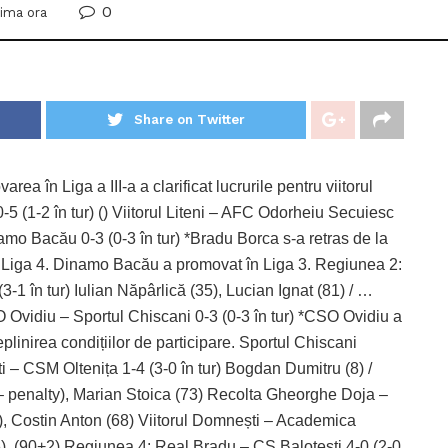
0
tima ora
Share on Twitter
a în Liga a III-a a clarificat lucrurile pentru viitorul
(1-2 în tur) () Viitorul Liteni – AFC Odorheiu Secuiesc
inamo Bacău 0-3 (0-3 în tur) *Bradu Borca s-a retras de la
în Liga 4. Dinamo Bacău a promovat în Liga 3. Regiunea 2:
 în tur) Iulian Năpârlică (35), Lucian Ignat (81) / …
 Ovidiu – Sportul Chiscani 0-3 (0-3 în tur) *CSO Ovidiu a
linirea condițiilor de participare. Sportul Chiscani
i – CSM Oltenița 1-4 (3-0 în tur) Bogdan Dumitru (8) /
 – penalty), Marian Stoica (73) Recolta Gheorghe Doja –
), Costin Anton (68) Viitorul Domnești – Academica
 (76), (90+2) Regiunea 4: Real Bradu – CS Balotești 4-0 (2-0