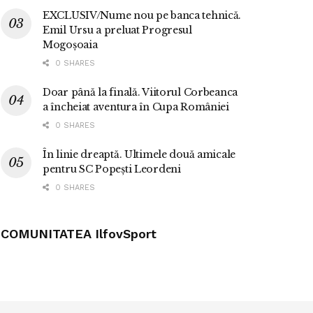
EXCLUSIV/Nume nou pe banca tehnică.
Emil Ursu a preluat Progresul
Mogoșoaia
0 SHARES
Doar până la finală. Viitorul Corbeanca
a încheiat aventura în Cupa României
0 SHARES
În linie dreaptă. Ultimele două amicale
pentru SC Popești Leordeni
0 SHARES
COMUNITATEA IlfovSport