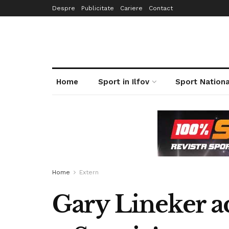
Despre
Publicitate
Cariere
Contact
Home
Sport in Ilfov
Sport Nationa
Home
Extern
Gary Lineker ac