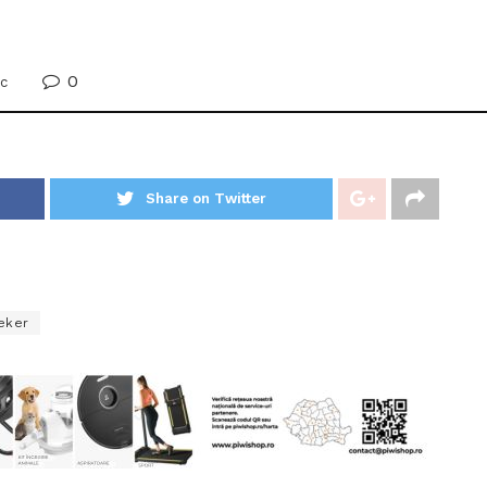
0
oc
Share on Twitter
neker