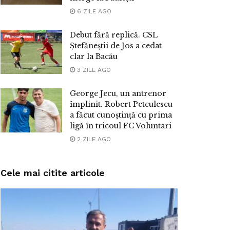
6 ZILE AGO
Debut fără replică. CSL
Ștefăneștii de Jos a cedat
clar la Bacău
3 ZILE AGO
George Jecu, un antrenor
împlinit. Robert Petculescu
a făcut cunoștință cu prima
ligă în tricoul FC Voluntari
2 ZILE AGO
Cele mai citite articole