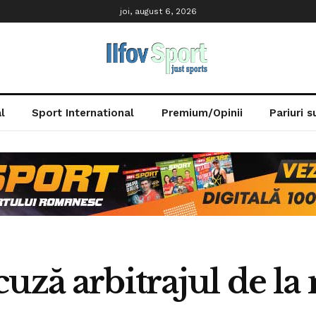
joi, august 6, 2026
l
Sport International
Premium/Opinii
Pariuri 
uză arbitrajul de la