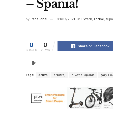
– Spania!
by
Pana Ionel
03/07/2021
in
Extern
,
Fotbal
,
Mijl
0
0
Share on Facebook
SHARES
VIEWS
]]>
Tags:
acuză
arbitraj
elveția-spania
gary li