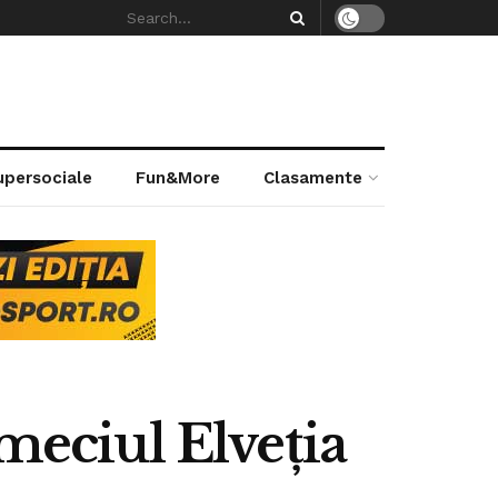
supersociale
Fun&More
Clasamente
 meciul Elveția