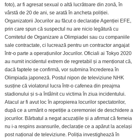
foto), ar fi agresat sexual o altă lucrătoare din zonă, în
vârstă de 20 de ani, se arată în ancheta poliției.
Organizatorii Jocurilor au făcut o declarație Agenției EFE,
prin care spun că suspectul nu are nicio legătură cu
Comitetul de Organizare a Olimpiadei sau cu companiile
sale contractate, ci lucrează pentru un contractor angajat
într-o parte a operațiunilor Jocurilor. Oficiali ai Tokyo 2020
au numit incidentul extrem de regretabil și a menționat că,
dacă faptele se confirmă, vor submina încrederea în
Olimpiada japoneză. Postul nipon de televiziune NHK
susține că violatorul lucra într-o cafenea din preajma
stadionului și s-a întâlnit cu victima în ziua incidentului.
Atacul ar fi avut loc în apropierea locurilor spectatorilor,
după ce a urmărit o repetiție a ceremoniei de deschidere a
jocurilor. Bărbatul a negat acuzațiile și a afirmat că femeia
nu i-a respins avansurile, declarație ce a apărut la același
post național de televiziune. Poliția investighează în