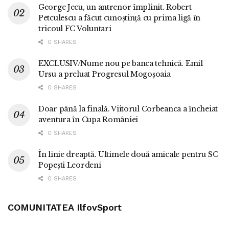
George Jecu, un antrenor împlinit. Robert
Petculescu a făcut cunoștință cu prima ligă în
tricoul FC Voluntari
0 SHARES
EXCLUSIV/Nume nou pe banca tehnică. Emil
Ursu a preluat Progresul Mogoșoaia
0 SHARES
Doar până la finală. Viitorul Corbeanca a încheiat
aventura în Cupa României
0 SHARES
În linie dreaptă. Ultimele două amicale pentru SC
Popești Leordeni
0 SHARES
COMUNITATEA IlfovSport