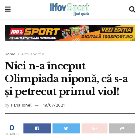
Home
Alte sporturi
Nici n-a început
Olimpiada niponă, că s-a
și petrecut primul viol!
by
Pana Ionel
19/07/2021
0
SHARES