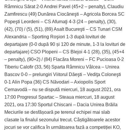
Râmnicu Sărat 2-0 Andrei Pavel (45+2 – penalty), Claudiu
Zamfirescu (49) Dunărea Ciocăneşti – Agricola Borcea SC
Popeşti Leordeni – CS Afumaţi 4-3 (24 – penalty), (30),
(42), (70) / (5), (51), (89) Asalt Bucureşti – CS Tunari CSM
Alexandria – Sporting Roşiori 1-3 după lovituri de
departajare (0-0 după 90 și 120 de minute, 1-3 la lovituri de
departajare) CSO Plopeni – CS Blejoi 4-1 (28), (35), (45+4
– penalty), (90+2) / (84) Flacăra Moreni – FC Pucioasa 0-2
Tiberiu Calofir (33, 56) Sparta Râmnicu Vâlcea – Unirea
Bascov 0-0 – prelungiri Viitorul Dăeşti – Vediţa Coloneşti
0-1 Alin Popa (36) CS Năvodari – Axiopolis Sport
Cernavodă – nu se dispută miercuri, 18 august 2021, ora
17:00 Progresul Spartac – Steaua miercuri, 18 august
2021, ora 17:30 Sportul Chiscani – Dacia Unirea Brăila
Meciurile se desfășoară pe terenul echipei mai slab
clasate la finalul sezonului trecut. Câștigătoarele acestor
jocuri se vor califica în următoarea fază a competiției KO,