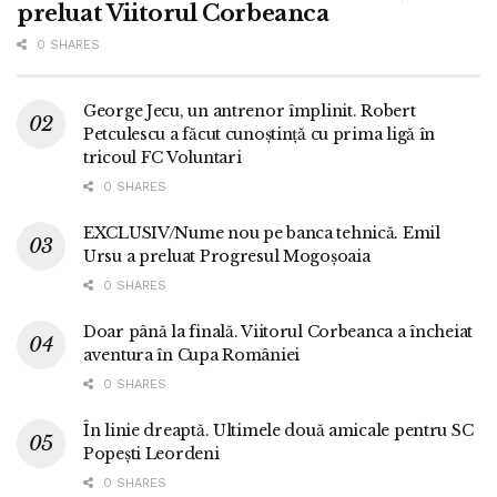
preluat Viitorul Corbeanca
0 SHARES
George Jecu, un antrenor împlinit. Robert
Petculescu a făcut cunoștință cu prima ligă în
tricoul FC Voluntari
0 SHARES
EXCLUSIV/Nume nou pe banca tehnică. Emil
Ursu a preluat Progresul Mogoșoaia
0 SHARES
Doar până la finală. Viitorul Corbeanca a încheiat
aventura în Cupa României
0 SHARES
În linie dreaptă. Ultimele două amicale pentru SC
Popești Leordeni
0 SHARES