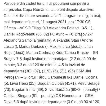
Partidele din cadrul turlui II al popularei competiții a
surprizelor, Cupa României, au oferit dispute atarctive.
Cele trei divizioare secunde aflat în program, merg, la braț,
mai departe. miercuri, 11 august 2021, ora 17:30 CS
Cârcea – ACSO Filiaşi 0-3 Alexandru Fotescu (45+1),
Daniel Rogoveanu (66, 82) FC Avrig – FC Braşov 2-7
Alexandru Samoilă (penalty), Alexandru Stan / Andrei
Lascu (), Marius Burlacu (), Maxim Iurcu (două), Iulian
Roșu (două), Marian Codrea () Kids Tâmpa Braşov – SR
Braşov 7-8 după lovituri de departajare (2-2 după 90 de
minute, 3-3 după 120 de minute, 4-5 la lovituri de
departajare) (30), (87), (119) / (6), (71), (95) CSM Jiul
Petroşani – Gilortul Târgu Cărbuneşti 6-1 Daniel Cocină
(5), Liviu Herci (25), Bogdan Cuibari (45+1), Petru Selage
(73), Bogdan Irimia (89), Silviu Bădărău (90+2 – penalty) /
Cristian Stegaru (81 – penalty) CS Hunedoara – CSM
Deva 5-3 după lovituri de departajare (0-0 după 90 și 120