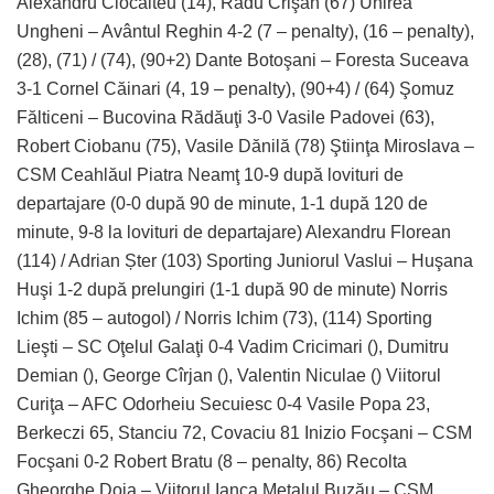
Alexandru Ciocâlteu (14), Radu Crişan (67) Unirea
Ungheni – Avântul Reghin 4-2 (7 – penalty), (16 – penalty),
(28), (71) / (74), (90+2) Dante Botoşani – Foresta Suceava
3-1 Cornel Căinari (4, 19 – penalty), (90+4) / (64) Şomuz
Fălticeni – Bucovina Rădăuţi 3-0 Vasile Padovei (63),
Robert Ciobanu (75), Vasile Dănilă (78) Ştiinţa Miroslava –
CSM Ceahlăul Piatra Neamţ 10-9 după lovituri de
departajare (0-0 după 90 de minute, 1-1 după 120 de
minute, 9-8 la lovituri de departajare) Alexandru Florean
(114) / Adrian Șter (103) Sporting Juniorul Vaslui – Huşana
Huşi 1-2 după prelungiri (1-1 după 90 de minute) Norris
Ichim (85 – autogol) / Norris Ichim (73), (114) Sporting
Lieşti – SC Oţelul Galaţi 0-4 Vadim Cricimari (), Dumitru
Demian (), George Cîrjan (), Valentin Niculae () Viitorul
Curiţa – AFC Odorheiu Secuiesc 0-4 Vasile Popa 23,
Berkeczi 65, Stanciu 72, Covaciu 81 Inizio Focşani – CSM
Focşani 0-2 Robert Bratu (8 – penalty, 86) Recolta
Gheorghe Doja – Viitorul Ianca Metalul Buzău – CSM