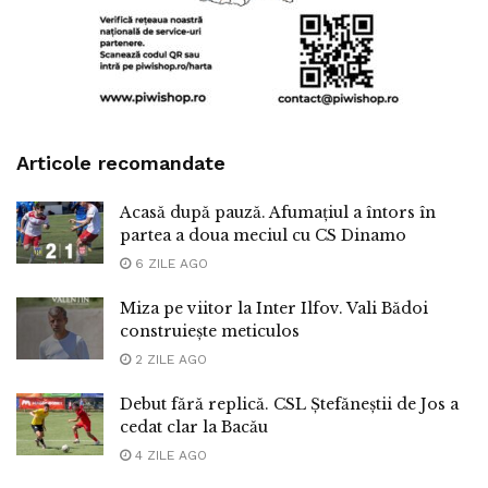
Articole recomandate
Acasă după pauză. Afumațiul a întors în
partea a doua meciul cu CS Dinamo
6 ZILE AGO
Miza pe viitor la Inter Ilfov. Vali Bădoi
construiește meticulos
2 ZILE AGO
Debut fără replică. CSL Ștefăneștii de Jos a
cedat clar la Bacău
4 ZILE AGO