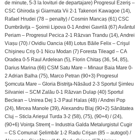
de minute, 5-3 la lovituri de departajare) Progresul Ezeriş –
CSC Ghiroda şi Giarmata Vii 2-1 Takenori Kawagoe (14),
Rafael Hrudei (78 – penalty) / Cosmin Mancaș (61) CSC
Dumbrăviţa – Şoimii Lipova 0-1 Andrei Gavrilă (67) Avântul
Periam – Progresul Pecica 2-1 Răzvan Trandu (14), Andrei
Viașu (70) / Ovidiu Oancia (48) Lotus Băile Felix – Crişul
Chişineu Criş 0-1 Nicu Modan (7) Foresta Tileagd – CA
Oradea 0-5 Raul Ardelean (5), Florin Chitaș (36, 54, 85),
Darius Marina (66) CSM Satu Mare – Minaur Baia Mare 0-
2 Adrian Balha (75), Marco Petran (90+3) Progresul
Şomcuta Mare – Gloria Bistriţa-Năsăud 2-3 Sportul Şimleu
Silvaniei – SCM Zalău 0-1 Răzvan Dulap (40) Sportul
Beclean – Unirea Dej 1-3 Paul Halas (48) / Andrei Pop
(24), Mircea Manole (39), Alexandru Blaj (90+2) Sănătatea
Cluj – Sticla Arieşul Turda 3-2 (58), (75), (90+4) / (24),
(90+6) Voinţa Stremţ – Industria Galda Metalurgistul Cugir
– CS Comunal Şelimbăr 1-2 Radu Crişan (85 – autogol) /