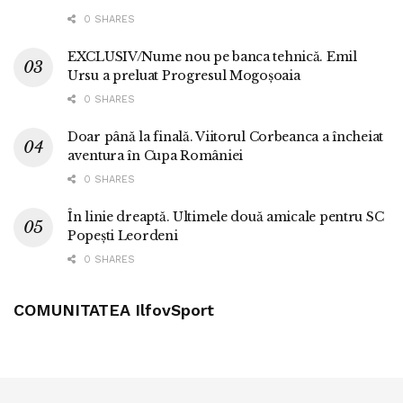
0 SHARES
EXCLUSIV/Nume nou pe banca tehnică. Emil
Ursu a preluat Progresul Mogoșoaia
0 SHARES
Doar până la finală. Viitorul Corbeanca a încheiat
aventura în Cupa României
0 SHARES
În linie dreaptă. Ultimele două amicale pentru SC
Popești Leordeni
0 SHARES
COMUNITATEA IlfovSport