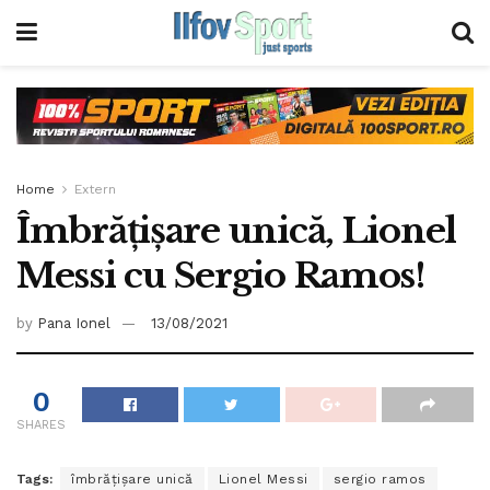
Home
Extern
Îmbrățișare unică, Lionel
Messi cu Sergio Ramos!
by
Pana Ionel
13/08/2021
0
SHARES
Tags:
îmbrățișare unică
Lionel Messi
sergio ramos