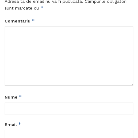
Adresa ta de email nu va fi publicată.
Câmpurile obligatorii
*
sunt marcate cu
*
Comentariu
*
Nume
*
Email