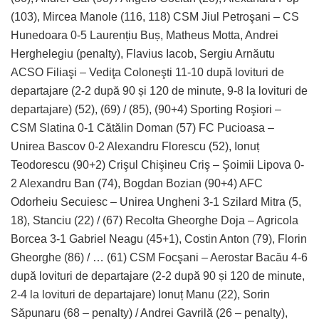
(103), Mircea Manole (116, 118) CSM Jiul Petroşani – CS
Hunedoara 0-5 Laurențiu Buș, Matheus Motta, Andrei
Herghelegiu (penalty), Flavius Iacob, Sergiu Arnăutu
ACSO Filiaşi – Vediţa Coloneşti 11-10 după lovituri de
departajare (2-2 după 90 și 120 de minute, 9-8 la lovituri de
departajare) (52), (69) / (85), (90+4) Sporting Roşiori –
CSM Slatina 0-1 Cătălin Doman (57) FC Pucioasa –
Unirea Bascov 0-2 Alexandru Florescu (52), Ionuț
Teodorescu (90+2) Crişul Chişineu Criş – Şoimii Lipova 0-
2 Alexandru Ban (74), Bogdan Bozian (90+4) AFC
Odorheiu Secuiesc – Unirea Ungheni 3-1 Szilard Mitra (5,
18), Stanciu (22) / (67) Recolta Gheorghe Doja – Agricola
Borcea 3-1 Gabriel Neagu (45+1), Costin Anton (79), Florin
Gheorghe (86) / … (61) CSM Focşani – Aerostar Bacău 4-6
după lovituri de departajare (2-2 după 90 și 120 de minute,
2-4 la lovituri de departajare) Ionuț Manu (22), Sorin
Săpunaru (68 – penalty) / Andrei Gavrilă (26 – penalty),