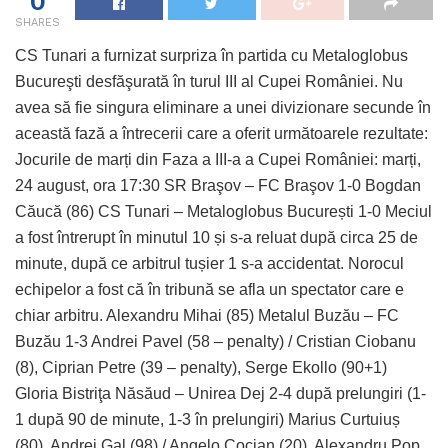
0
SHARES
CS Tunari a furnizat surpriza în partida cu Metaloglobus
Bucureşti desfăşurată în turul III al Cupei României. Nu
avea să fie singura eliminare a unei divizionare secunde în
această fază a întrecerii care a oferit următoarele rezultate:
Jocurile de marți din Faza a III-a a Cupei României: marți,
24 august, ora 17:30 SR Braşov – FC Braşov 1-0 Bogdan
Căucă (86) CS Tunari – Metaloglobus București 1-0 Meciul
a fost întrerupt în minutul 10 și s-a reluat după circa 25 de
minute, după ce arbitrul tușier 1 s-a accidentat. Norocul
echipelor a fost că în tribună se afla un spectator care e
chiar arbitru. Alexandru Mihai (85) Metalul Buzău – FC
Buzău 1-3 Andrei Pavel (58 – penalty) / Cristian Ciobanu
(8), Ciprian Petre (39 – penalty), Serge Ekollo (90+1)
Gloria Bistriţa Năsăud – Unirea Dej 2-4 după prelungiri (1-
1 după 90 de minute, 1-3 în prelungiri) Marius Curtuiuș
(80), Andrei Gal (98) / Angelo Cocian (20), Alexandru Pop