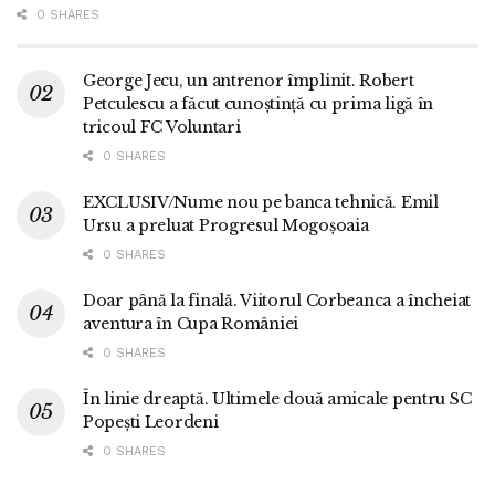
0 SHARES
George Jecu, un antrenor împlinit. Robert
Petculescu a făcut cunoștință cu prima ligă în
tricoul FC Voluntari
0 SHARES
EXCLUSIV/Nume nou pe banca tehnică. Emil
Ursu a preluat Progresul Mogoșoaia
0 SHARES
Doar până la finală. Viitorul Corbeanca a încheiat
aventura în Cupa României
0 SHARES
În linie dreaptă. Ultimele două amicale pentru SC
Popești Leordeni
0 SHARES