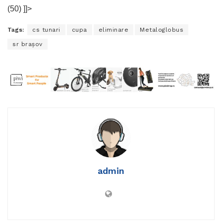
(50) ]]>
Tags:
cs tunari
cupa
eliminare
Metaloglobus
sr braşov
admin