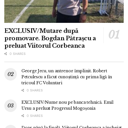
EXCLUSIV/Mutare după
promovare. Bogdan Pătrașcu a
preluat Viitorul Corbeanca
0 SHARES
George Jecu, un antrenor împlinit. Robert
Petculescu a făcut cunoștință cu prima ligă în
tricoul FC Voluntari
0 SHARES
EXCLUSIV/Nume nou pe banca tehnică. Emil
Ursu a preluat Progresul Mogoșoaia
0 SHARES
Doar până la finală. Viitorul Corbeanca a încheiat