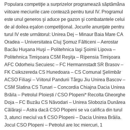
Populara competiţie a surprizelor programează săptămâna
viitoare meciurile care contează pentru turul IV. Programul
este unul generos şi aduce pe gazon şi combatantele celui
de al doilea eşalon competiţional. Jocurile anunţate pentru
turul IV este următorul: Unirea Dej – Minaur Baia Mare CA
Oradea – Universitatea Cluj Şomuz Fălticeni – Aerostar
Bacău Huşana Huşi – Politehnica Iaşi Şoimii Lipova –
Politehnica Timişoara CSM Reşiţa – Ripensia Timişoara
AFC Odorheiu Secuiesc – FC Hermannstadt SR Brasov –
FK Csikszereda CS Hunedoara – CS Comunal Şelimbăr
ACSO Filiaşi – Viitorul Pandurii Târgu Jiu Unirea Bascov –
CSM Slatina CS Tunari – Concordia Chiajna Dacia Unirea
Brăila – Petrolul Ploiești / CSO Plopeni* Recolta Gheorghe
Doja – FC Buzău CS Năvodari – Unirea Slobozia Dunărea
Călăraşi – Astra dacă CSO Plopeni se va califica din turul
3, atunci meciul va fi CSO Plopeni – Dacia Unirea Brăila.
Jocul CSO Plopeni – Petrolul are loc miercuri, 1