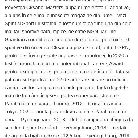
Povestea Oksanei Masters, după numele tatălui adoptive,
a ajuns în cele mai cunoscute magazine din lume – vezi
Spirit și Sport Illustrated, a fost numită ca fiind una din cele
mai tari sportive paralimpice, de către MSN, iar The
Guardian a numit-o ca fiind una din cele mai puternice 10
sportive din America. Oksana a pozat și nud, pntru ESPN,
pentru a-și învinge toate angoasele corpului ei. În 2020 a
fost încoronată cu premiul international Laureus Award,
pentru exemplul dat și puterea de a merge înainte!
Iată și
palmaresul sportivei de 32 de ani, care nu are un rinichi,
căreia i-au fost amputate ambele picioare, lar la degetele
mari de la mâini îi lipsesc partea superioară: Jocurile
Paralimpice de vară – Londra, 2012 – bronz la canotaj –
Tokyo, 2021 – aur la paraciclism Jocurile Paralimpice de
iarnă – Pyeongchang, 2018 – dublă campioană olimpică la
schi fond, sprint și stând – Pyeongchang, 2018 – medalii
de argint la biatlon, 6km și 12,5 km – Pyeongchang, 2018 –