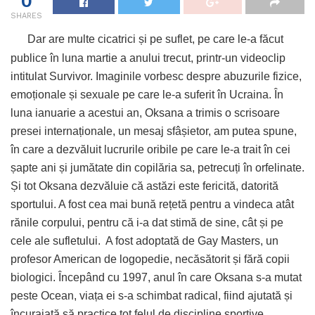
0
SHARES
Dar are multe cicatrici și pe suflet, pe care le-a făcut
publice în luna martie a anului trecut, printr-un videoclip
intitulat Survivor. Imaginile vorbesc despre abuzurile fizice,
emoționale și sexuale pe care le-a suferit în Ucraina. În
luna ianuarie a acestui an, Oksana a trimis o scrisoare
presei internaționale, un mesaj sfâșietor, am putea spune,
în care a dezvăluit lucrurile oribile pe care le-a trait în cei
șapte ani și jumătate din copilăria sa, petrecuți în orfelinate.
Și tot Oksana dezvăluie că astăzi este fericită, datorită
sportului. A fost cea mai bună rețetă pentru a vindeca atât
rănile corpului, pentru că i-a dat stimă de sine, cât și pe
cele ale sufletului.
A fost adoptată de Gay Masters, un
profesor American de logopedie, necăsătorit și fără copii
biologici. Începând cu 1997, anul în care Oksana s-a mutat
peste Ocean, viața ei s-a schimbat radical, fiind ajutată și
încurajată să practice tot felul de discipline sportive.