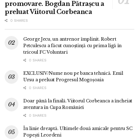
promovare. Bogdan Pătrașcu a
preluat Viitorul Corbeanca
0 SHARES
George Jecu, un antrenor împlinit. Robert
Petculescu a făcut cunoștință cu prima ligă în
tricoul FC Voluntari
0 SHARES
EXCLUSIV/Nume nou pe banca tehnică. Emil
Ursu a preluat Progresul Mogoșoaia
0 SHARES
Doar până la finală. Viitorul Corbeanca a încheiat
aventura în Cupa României
0 SHARES
În linie dreaptă. Ultimele două amicale pentru SC
Popești Leordeni