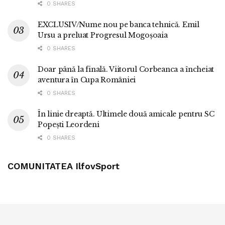
0 SHARES
EXCLUSIV/Nume nou pe banca tehnică. Emil
Ursu a preluat Progresul Mogoșoaia
0 SHARES
Doar până la finală. Viitorul Corbeanca a încheiat
aventura în Cupa României
0 SHARES
În linie dreaptă. Ultimele două amicale pentru SC
Popești Leordeni
0 SHARES
COMUNITATEA IlfovSport