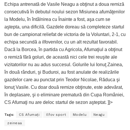
Echipa antrenată de Vasile Neagu a obţinut a doua remiză
consecutivă în debutul noului sezon Misiunea afumăţenilor
la Modelu, în întâlnirea cu Înainte a fost, aşa cum se
aştepta, una dificilă. Gazdele doreau să completeze startul
bun de campionat reliefat de victoria de la Voluntari, 2-1, cu
echipa secundă a ilfovenilor, cu un alt rezultat favorabil.
Dacă la Borcea, în partida cu Agricola, Afumaţiul a obţinut
o remiză fără goluri, de această nici cele trei reuşite ale
vizitatorilor nu au adus succesul. Golurile lui Ionuţ Zainea,
în două rânduri, şi Buduroi, au fost anulate de realizările
gazdelor care au punctat prin Teodor Nicolae, Răduca şi
Ionuţ Vasile. Cu doar două remize obţinute, este adevărat,
în deplasare, şi o eliminare prematură din Cupa României,
CS Afumaţi nu are deloc startul de sezon aşteptat. ]]>
Tags:
CS Afumaţi
Ilfov sport
Modelu
Neagu
zeineaa