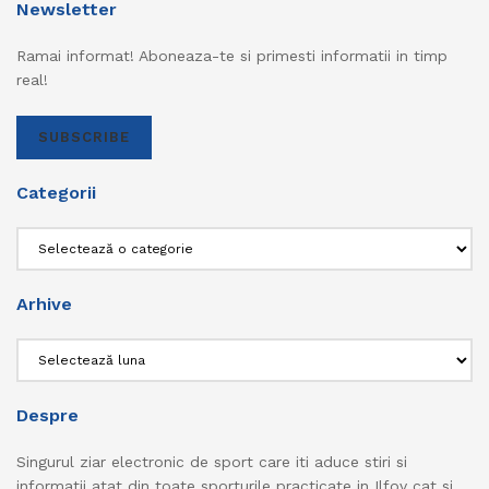
Newsletter
Ramai informat! Aboneaza-te si primesti informatii in timp
real!
SUBSCRIBE
Categorii
Categorii
Arhive
Arhive
Despre
Singurul ziar electronic de sport care iti aduce stiri si
informatii atat din toate sporturile practicate in Ilfov cat si