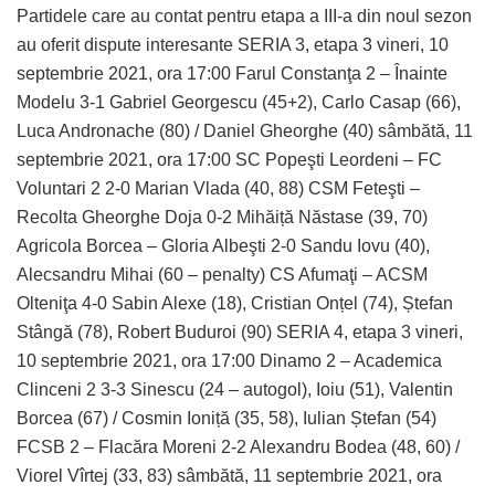
Partidele care au contat pentru etapa a III-a din noul sezon
au oferit dispute interesante SERIA 3, etapa 3 vineri, 10
septembrie 2021, ora 17:00 Farul Constanţa 2 – Înainte
Modelu 3-1 Gabriel Georgescu (45+2), Carlo Casap (66),
Luca Andronache (80) / Daniel Gheorghe (40) sâmbătă, 11
septembrie 2021, ora 17:00 SC Popeşti Leordeni – FC
Voluntari 2 2-0 Marian Vlada (40, 88) CSM Feteşti –
Recolta Gheorghe Doja 0-2 Mihăiță Năstase (39, 70)
Agricola Borcea – Gloria Albeşti 2-0 Sandu Iovu (40),
Alecsandru Mihai (60 – penalty) CS Afumaţi – ACSM
Olteniţa 4-0 Sabin Alexe (18), Cristian Onțel (74), Ștefan
Stângă (78), Robert Buduroi (90) SERIA 4, etapa 3 vineri,
10 septembrie 2021, ora 17:00 Dinamo 2 – Academica
Clinceni 2 3-3 Sinescu (24 – autogol), Ioiu (51), Valentin
Borcea (67) / Cosmin Ioniță (35, 58), Iulian Ștefan (54)
FCSB 2 – Flacăra Moreni 2-2 Alexandru Bodea (48, 60) /
Viorel Vîrtej (33, 83) sâmbătă, 11 septembrie 2021, ora