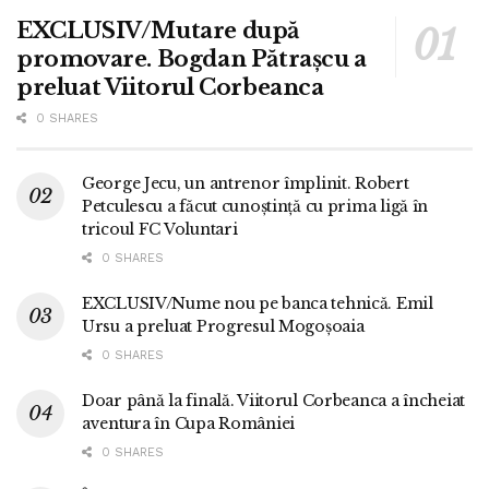
EXCLUSIV/Mutare după
promovare. Bogdan Pătrașcu a
preluat Viitorul Corbeanca
0 SHARES
George Jecu, un antrenor împlinit. Robert
Petculescu a făcut cunoștință cu prima ligă în
tricoul FC Voluntari
0 SHARES
EXCLUSIV/Nume nou pe banca tehnică. Emil
Ursu a preluat Progresul Mogoșoaia
0 SHARES
Doar până la finală. Viitorul Corbeanca a încheiat
aventura în Cupa României
0 SHARES