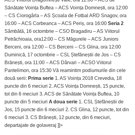
Sănătate Voința Buftea – ACS Voința Domnești, ora 12:00
– CS Ciorogârla – AS Școala de Fotbal ARD Snagov, ora
16:00 – ACS Corbeanca – ACS Periș, ora 16:00
Seria 2
Sâmbătă, 16 octombrie – CSO Bragadiru – AS Viitorul
Petrăchioaia, ora12:00 – CS Măgurele – ACS Juniors
Berceni, ora 12:00 – CS Berceni – CS Glina, ora 12:00
Duminică, 17 octombrie – CSL Ștefăneștii de Jos – CS
Brănești, ora 11:00 – ACS Dârvari – ACSO Viitorul
Pantelimon, ora 15:30 Vă reamintim podiumurile din cele
două serii:
Prima serie
1. AS Voința 2018 Crevedia, 18
puncte din 6 meciuri 2. ACS Voința Domnești, 15 puncte,
tot din 6 meciuri 3. ACS de Sănătate Voința Buftea, 10
puncte din 5 meciuri
A doua serie
1. CSL Ștefăneștii de
Jos, 15 puncte din 6 meciuri 2. CS Glina, 12 puncte, tot din
6 meciuri 3. CS Brănești, 12 puncte, din 6 meciuri,
departajate de golaveraj ]]>