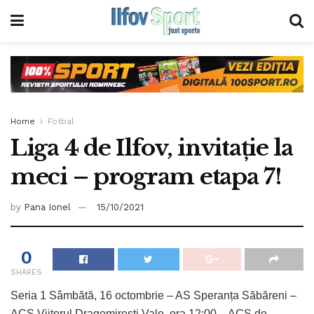
Home
Fotbal
Liga 4 de Ilfov, invitație la
meci – program etapa 7!
by
Pana Ionel
15/10/2021
0
SHARES
Seria 1 Sâmbătă, 16 octombrie – AS Speranța Săbăreni –
ACS Viitorul Dragomirești Vale, ora 12:00 – ACS de