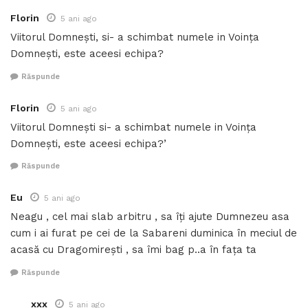
Florin
5 ani ago
Viitorul Domnești, si- a schimbat numele in Voința
Domnești, este aceesi echipa?
Răspunde
Florin
5 ani ago
Viitorul Domnești si- a schimbat numele in Voința
Domnești, este aceesi echipa?’
Răspunde
Eu
5 ani ago
Neagu , cel mai slab arbitru , sa îți ajute Dumnezeu asa
cum i ai furat pe cei de la Sabareni duminica în meciul de
acasă cu Dragomirești , sa îmi bag p..a în fața ta
Răspunde
xxx
5 ani ago