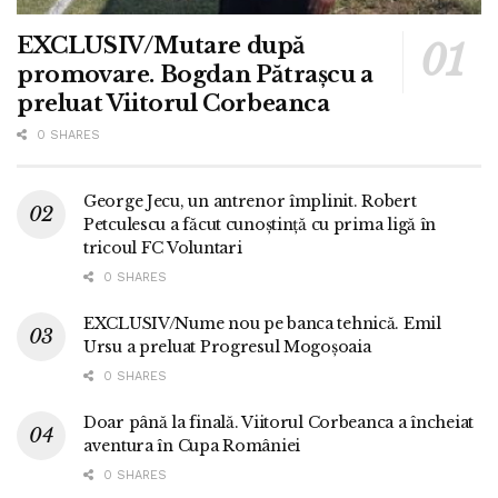
EXCLUSIV/Mutare după
promovare. Bogdan Pătrașcu a
preluat Viitorul Corbeanca
0 SHARES
George Jecu, un antrenor împlinit. Robert
Petculescu a făcut cunoștință cu prima ligă în
tricoul FC Voluntari
0 SHARES
EXCLUSIV/Nume nou pe banca tehnică. Emil
Ursu a preluat Progresul Mogoșoaia
0 SHARES
Doar până la finală. Viitorul Corbeanca a încheiat
aventura în Cupa României
0 SHARES