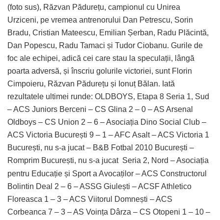
(foto sus), Răzvan Pădurețu, campionul cu Unirea
Urziceni, pe vremea antrenorului Dan Petrescu, Sorin
Bradu, Cristian Mateescu, Emilian Șerban, Radu Plăcintă,
Dan Popescu, Radu Tamaci și Tudor Ciobanu. Gurile de
foc ale echipei, adică cei care stau la speculații, lângă
poarta adversă, și înscriu golurile victoriei, sunt Florin
Cimpoieru, Răzvan Pădurețu și Ionuț Bălan. Iată
rezultatele ultimei runde: OLDBOYS, Etapa 8 Seria 1, Sud
– ACS Juniors Berceni – CS Glina 2 – 0 – AS Arsenal
Oldboys – CS Union 2 – 6 – Asociația Dino Social Club –
ACS Victoria București 9 – 1 – AFC Asalt – ACS Victoria 1
București, nu s-a jucat – B&B Fotbal 2010 București –
Romprim București, nu s-a jucat
Seria 2, Nord – Asociația
pentru Educație și Sport a Avocaților – ACS Constructorul
Bolintin Deal 2 – 6 – ASSG Giulești – ACSF Athletico
Floreasca 1 – 3 – ACS Viitorul Domnești – ACS
Corbeanca 7 – 3 – AS Voința Dârza – CS Otopeni 1 – 10 –