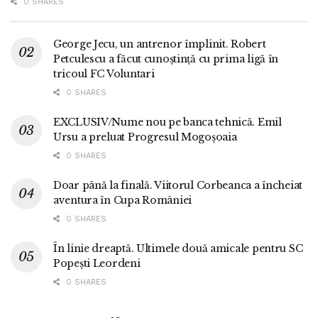
0 SHARES
George Jecu, un antrenor împlinit. Robert
Petculescu a făcut cunoștință cu prima ligă în
tricoul FC Voluntari
0 SHARES
EXCLUSIV/Nume nou pe banca tehnică. Emil
Ursu a preluat Progresul Mogoșoaia
0 SHARES
Doar până la finală. Viitorul Corbeanca a încheiat
aventura în Cupa României
0 SHARES
În linie dreaptă. Ultimele două amicale pentru SC
Popești Leordeni
0 SHARES