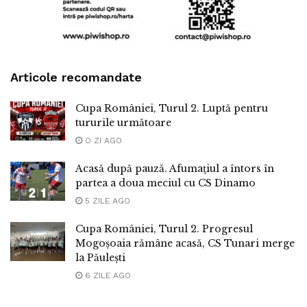
Articole recomandate
Cupa României, Turul 2. Luptă pentru
tururile următoare
O ZI AGO
Acasă după pauză. Afumațiul a întors în
partea a doua meciul cu CS Dinamo
5 ZILE AGO
Cupa României, Turul 2. Progresul
Mogoșoaia rămâne acasă, CS Tunari merge
la Păulești
6 ZILE AGO