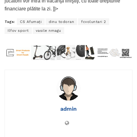
jucătorii vor intra în vacanţă liniştiţi, cu toate drepturile
financiare plătite la zi. ]]>
Tags:
CS Afumaţi
dinu todoran
fcvoluntari 2
Ilfov sport
vasile nmagu
admin