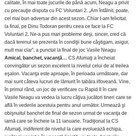
calitate, în mai toate jocurile de până acum, Neagu a privit
cu precauţie disputa cu FC Voluntari 2. „Am întâlnit, poate,
cel mai bun adversar din acest sezon. Chiar l-am felicitat,
la final, pe Dinu Todoran pentru ceea ce face la FC
Voluntari 2. Ne-a pus mari probleme deşi, sincer, cred că
dacă terenul se prezenta în condiţii bune câştigam, asigur,
mult mai clar”, a punctat la final de joc Vasile Neagu
Amical, banchet, vacanţă…
CS Afumaţi a încheiat
convingător un sezon excelent la nivelul celui de al treilea
eşalon. Vacanţa este aproape, în perioada următoare, dar
mai sunt câteva lucruri de lămurit în tabăra ilfoveană. Vine,
în primul rând, un joc de verificare cu Rapid II în care
Vasile Neagu va vedea la lucru câţiva jucători tineri care se
află în vederile acestuia pentru anul următor. Urmează şi
obişnuitul banchet de final de sezon urmat de vacanţa de
iarnă care se încheie la 11 ianuarie. Tradiţional la CS
Afumaţi, indiferent de nivelul la care evoluează echipa,