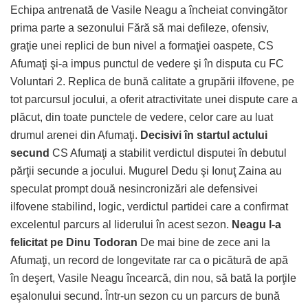
Echipa antrenată de Vasile Neagu a încheiat convingător
prima parte a sezonului Fără să mai defileze, ofensiv,
graţie unei replici de bun nivel a formaţiei oaspete, CS
Afumaţi şi-a impus punctul de vedere şi în disputa cu FC
Voluntari 2. Replica de bună calitate a grupării ilfovene, pe
tot parcursul jocului, a oferit atractivitate unei dispute care a
plăcut, din toate punctele de vedere, celor care au luat
drumul arenei din Afumaţi.
Decisivi în startul actului
secund
CS Afumaţi a stabilit verdictul disputei în debutul
părţii secunde a jocului. Mugurel Dedu şi Ionuţ Zaina au
speculat prompt două nesincronizări ale defensivei
ilfovene stabilind, logic, verdictul partidei care a confirmat
excelentul parcurs al liderului în acest sezon.
Neagu l-a
felicitat pe Dinu Todoran
De mai bine de zece ani la
Afumaţi, un record de longevitate rar ca o picătură de apă
în deşert, Vasile Neagu încearcă, din nou, să bată la porţile
eşalonului secund. Într-un sezon cu un parcurs de bună