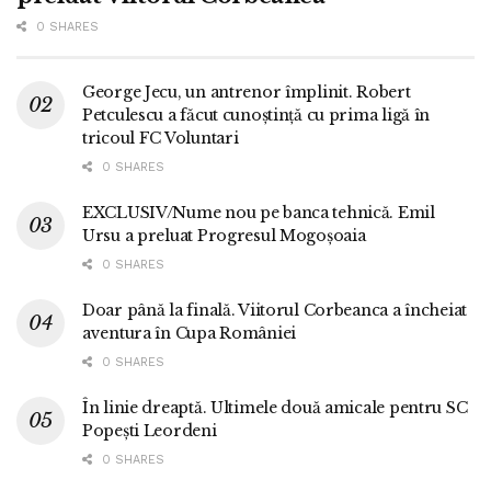
0 SHARES
George Jecu, un antrenor împlinit. Robert
Petculescu a făcut cunoștință cu prima ligă în
tricoul FC Voluntari
0 SHARES
EXCLUSIV/Nume nou pe banca tehnică. Emil
Ursu a preluat Progresul Mogoșoaia
0 SHARES
Doar până la finală. Viitorul Corbeanca a încheiat
aventura în Cupa României
0 SHARES
În linie dreaptă. Ultimele două amicale pentru SC
Popești Leordeni
0 SHARES