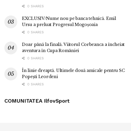
0 SHARES
EXCLUSIV/Nume nou pe banca tehnică. Emil
Ursu a preluat Progresul Mogoșoaia
0 SHARES
Doar până la finală. Viitorul Corbeanca a încheiat
aventura în Cupa României
0 SHARES
În linie dreaptă. Ultimele două amicale pentru SC
Popești Leordeni
0 SHARES
COMUNITATEA IlfovSport