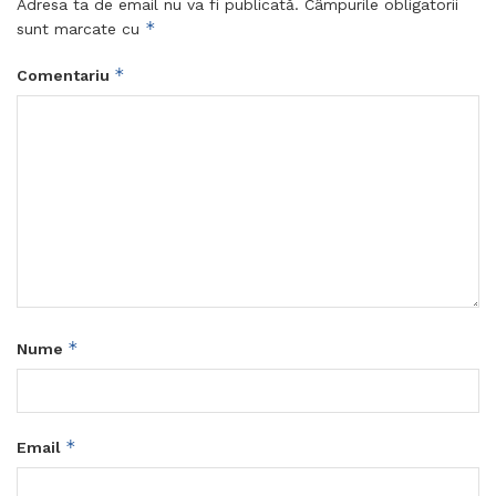
Adresa ta de email nu va fi publicată.
Câmpurile obligatorii
*
sunt marcate cu
*
Comentariu
*
Nume
*
Email