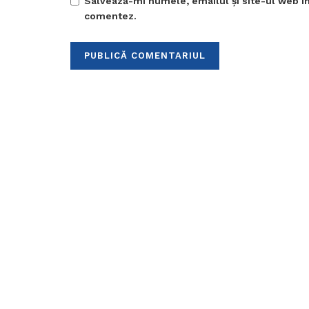
Salvează-mi numele, emailul și site-ul web în
comentez.