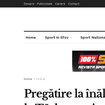
Despre
Publicitate
Cariere
Contact
Home
Sport in Ilfov
Sport Nationa
Home
Fotbal
Pregătire la în