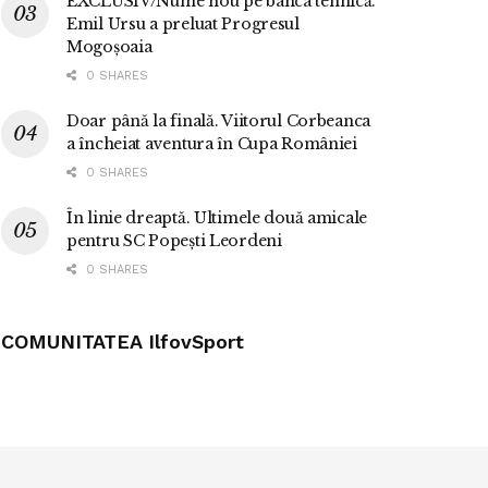
EXCLUSIV/Nume nou pe banca tehnică.
Emil Ursu a preluat Progresul
Mogoșoaia
0 SHARES
Doar până la finală. Viitorul Corbeanca
a încheiat aventura în Cupa României
0 SHARES
În linie dreaptă. Ultimele două amicale
pentru SC Popești Leordeni
0 SHARES
COMUNITATEA IlfovSport