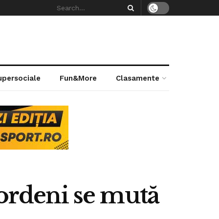
supersociale
Fun&More
Clasamente
eordeni se mută