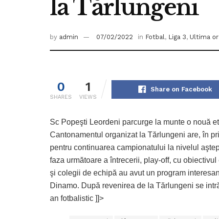
la Tărlungeni
by
admin
07/02/2022
in
Fotbal
,
Liga 3
,
Ultima or
0
1
Share on Facebook
SHARES
VIEWS
Sc Popeşti Leordeni parcurge la munte o nouă etap
Cantonamentul organizat la Tărlungeni are, în pri
pentru continuarea campionatului la nivelul aştep
faza următoare a întrecerii, play-off, cu obiectivu
şi colegii de echipă au avut un program interesant 
Dinamo. După revenirea de la Tărlungeni se intră 
an fotbalistic ]]>