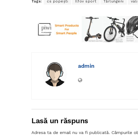
Tags:
cs popeşti
Ilfov sport
Tărlungeni
vali
admin
Lasă un răspuns
Adresa ta de email nu va fi publicată.
Câmpurile ob