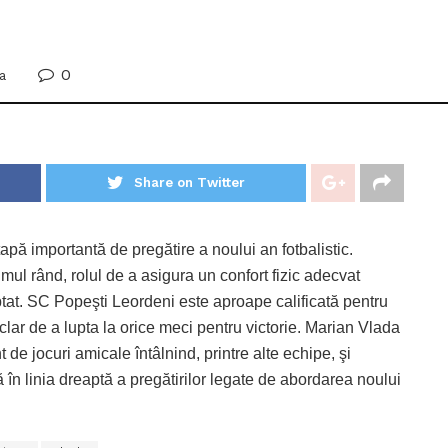
0
a
Share on Twitter
ă importantă de pregătire a noului an fotbalistic.
mul rând, rolul de a asigura un confort fizic adecvat
tat. SC Popeşti Leordeni este aproape calificată pentru
l clar de a lupta la orice meci pentru victorie. Marian Vlada
de jocuri amicale întâlnind, printre alte echipe, şi
în linia dreaptă a pregătirilor legate de abordarea noului