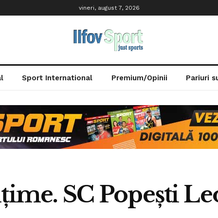
vineri, august 7, 2026
l
Sport International
Premium/Opinii
Pariuri 
ălţime. SC Popeşti L