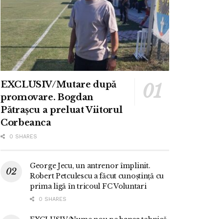
EXCLUSIV/Mutare după
promovare. Bogdan
Pătrașcu a preluat Viitorul
Corbeanca
0 SHARES
George Jecu, un antrenor împlinit.
Robert Petculescu a făcut cunoștință cu
prima ligă în tricoul FC Voluntari
0 SHARES