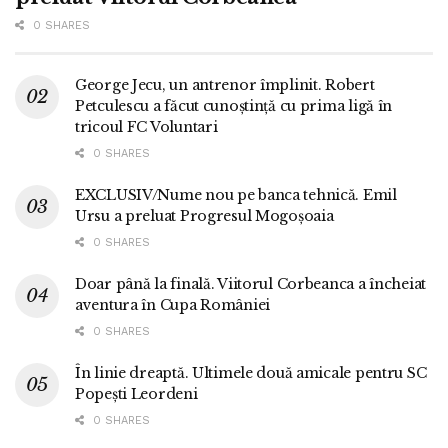
0 SHARES
George Jecu, un antrenor împlinit. Robert
Petculescu a făcut cunoștință cu prima ligă în
tricoul FC Voluntari
0 SHARES
EXCLUSIV/Nume nou pe banca tehnică. Emil
Ursu a preluat Progresul Mogoșoaia
0 SHARES
Doar până la finală. Viitorul Corbeanca a încheiat
aventura în Cupa României
0 SHARES
În linie dreaptă. Ultimele două amicale pentru SC
Popești Leordeni
0 SHARES