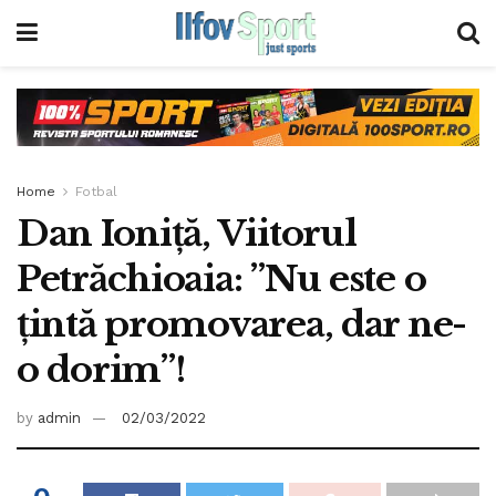
Home
Fotbal
Dan Ioniță, Viitorul
Petrăchioaia: ”Nu este o
țintă promovarea, dar ne-
o dorim”!
by
admin
02/03/2022