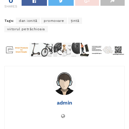
0
SHARES
Tags:
dan ionită
promovare
țintă
viitorul petrăchioaia
admin