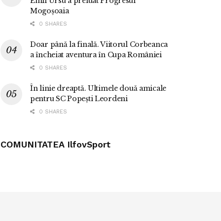
Emil Ursu a preluat Progresul
Mogoșoaia
0 SHARES
Doar până la finală. Viitorul Corbeanca
a încheiat aventura în Cupa României
0 SHARES
În linie dreaptă. Ultimele două amicale
pentru SC Popești Leordeni
0 SHARES
COMUNITATEA IlfovSport