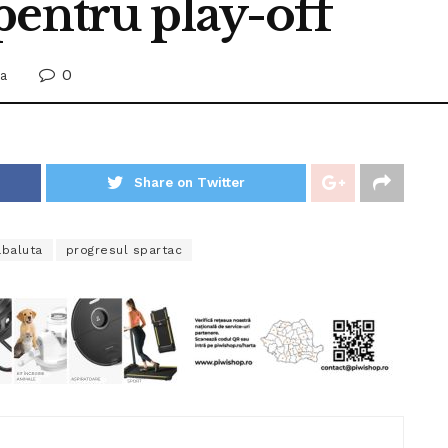
pentru play-off
0
ra
Share on Twitter
abaluta
progresul spartac