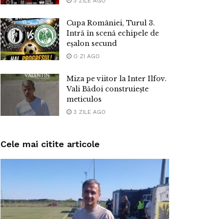
3 ZILE AGO
Cupa României, Turul 3.
Intră în scenă echipele de
eșalon secund
O ZI AGO
Miza pe viitor la Inter Ilfov.
Vali Bădoi construiește
meticulos
3 ZILE AGO
Cele mai citite articole