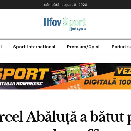
sâmbătă, august 8, 2026
l
Sport International
Premium/Opinii
Pariuri 
l Abăluță a bătut 