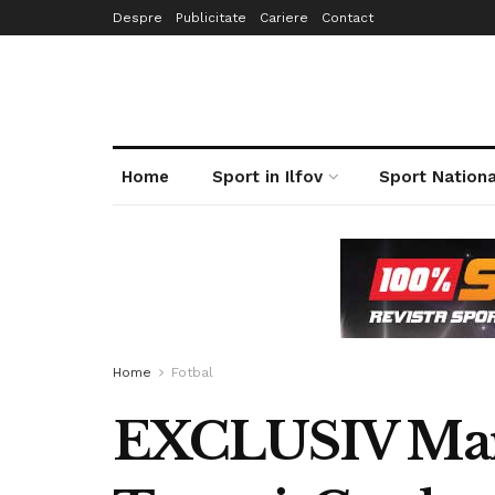
Despre
Publicitate
Cariere
Contact
Home
Sport in Ilfov
Sport Nationa
Home
Fotbal
EXCLUSIV Marce