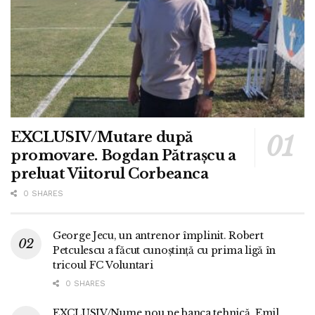
EXCLUSIV/Mutare după
promovare. Bogdan Pătrașcu a
preluat Viitorul Corbeanca
0 SHARES
George Jecu, un antrenor împlinit. Robert
Petculescu a făcut cunoștință cu prima ligă în
tricoul FC Voluntari
0 SHARES
EXCLUSIV/Nume nou pe banca tehnică. Emil