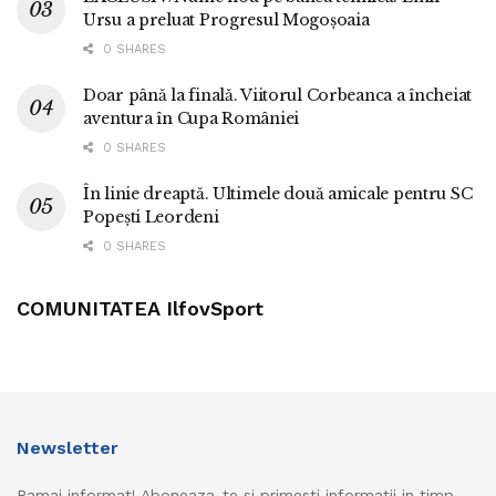
Ursu a preluat Progresul Mogoșoaia
0 SHARES
Doar până la finală. Viitorul Corbeanca a încheiat
aventura în Cupa României
0 SHARES
În linie dreaptă. Ultimele două amicale pentru SC
Popești Leordeni
0 SHARES
COMUNITATEA IlfovSport
Newsletter
Ramai informat! Aboneaza-te si primesti informatii in timp