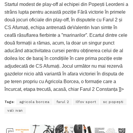
Startul modest de play-off al echipei din Popești Leordeni a
strâns lupta pentru această poziție Fără victorie în primele
două jocuri oficiale din play-off, în disputele cu Farul 2 și
CS Afumați, echipa antrenată deValentin Ivan simte în
ceafă răsuflarea fierbinte a ”marinarilor”. Ecartul dintre cele
două formații a rămas, acum, la doar un singur punct
aducând atractivitatea cursei pentru obținerea celui de al
doilea loc de baraj în condițiile în care prima poziție este
adjudecată de CS Afumați. Jocul următor nu mai rezervă
gazdelor nicio altă variantă în afara victoriei în disputa de
pe teren propriu cu Agricola Borcea, o formație care a
încurcat, etapa trecută, acasă, chiar Farul 2 Constanța ]]>
Tags:
agricola borcea
farul 2
Ilfov sport
sc popeşti
vali ivan