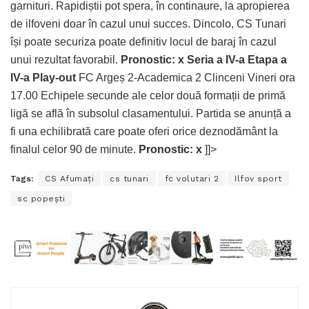
garnituri. Rapidiștii pot spera, în continaure, la apropierea
de ilfoveni doar în cazul unui succes. Dincolo, CS Tunari
își poate securiza poate definitiv locul de baraj în cazul
unui rezultat favorabil.
Pronostic: x
Seria a IV-a Etapa a
IV-a Play-out
FC Argeș 2-Academica 2 Clinceni Vineri ora
17.00 Echipele secunde ale celor două formații de primă
ligă se află în subsolul clasamentului. Partida se anunță a
fi una echilibrată care poate oferi orice deznodământ la
finalul celor 90 de minute.
Pronostic: x
]]>
Tags:
CS Afumaţi
cs tunari
fc volutari 2
Ilfov sport
sc popeşti