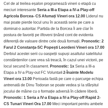
Cel de al treilea eșalon programează vineri o etapă cu
meciuri interesante
Seria a III-a Etapa a IV-a Play-off
Agricola Borcea- CS Afumați Vineri ora 12.00
Liderul nu
mai poate pierde locul unu în această serie pe care a
dominat-o autoritar. Partida de la Borcea îi are clar în
postura de favoriți pe ilfoveni ținând cont de evidenta
diferență de valoare dintre cele două formații.
Pronostic: 2
Farul 2 Constanța-SC Popești Leordeni Vineri ora 17.00
Derbiul acestei serii cu oaspeții supuși asaltului satelitului
constănțenilor care vrea să treacă, în cazul unei victorii, pe
locul secund în clasament.
Pronostic: 1x
Seria a III-a
Etapa a IV-a Play-out FC Voluntar
i 2-Înainte Modelu
Vineri ora 13.00
Perioada fastă pe care o parcurge echipa
antrenată de Dinu Todoran se poate vedea și la sfârșitul
jocului de mâine cu o formație adversă în cădere liberă.
Pronostic: 1
Seria a IV-a Etapa a IV-a Play-off
Rapid 2-
CS Tunari Vineri Ora 17.00
Meci important pentru ambele