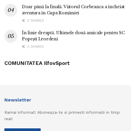
Doar până la finală. Viitorul Corbeanca a încheiat
aventura în Cupa României
0 SHARES
În linie dreaptă. Ultimele două amicale pentru SC
Popești Leordeni
0 SHARES
COMUNITATEA IlfovSport
Newsletter
Ramai informat! Aboneaza-te si primesti informatii in timp
real!