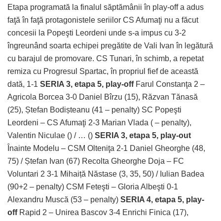
Etapa programată la finalul săptămânii în play-off a adus
faţă în faţă protagonistele seriilor CS Afumaţi nu a făcut
concesii la Popeşti Leordeni unde s-a impus cu 3-2
îngreunând soarta echipei pregătite de Vali Ivan în legătură
cu barajul de promovare. CS Tunari, în schimb, a repetat
remiza cu Progresul Spartac, în propriul fief de această
dată, 1-1
SERIA 3, etapa 5, play-off
Farul Constanţa 2 –
Agricola Borcea 3-0 Daniel Bîrzu (15), Răzvan Tănasă
(25), Ștefan Bodișteanu (41 – penalty) SC Popeşti
Leordeni – CS Afumaţi 2-3 Marian Vlada ( – penalty),
Valentin Niculae () / … ()
SERIA 3, etapa 5, play-out
Înainte Modelu – CSM Olteniţa 2-1 Daniel Gheorghe (48,
75) / Ștefan Ivan (67) Recolta Gheorghe Doja – FC
Voluntari 2 3-1 Mihaiță Năstase (3, 35, 50) / Iulian Badea
(90+2 – penalty) CSM Feteşti – Gloria Albeşti 0-1
Alexandru Muscă (53 – penalty)
SERIA 4, etapa 5, play-
off
Rapid 2 – Unirea Bascov 3-4 Enrichi Finica (17),