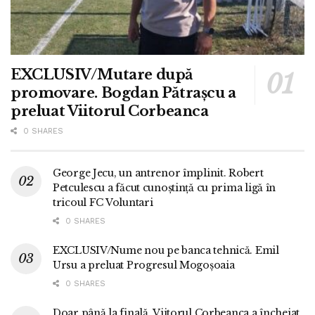
EXCLUSIV/Mutare după
promovare. Bogdan Pătrașcu a
preluat Viitorul Corbeanca
0 SHARES
George Jecu, un antrenor împlinit. Robert
Petculescu a făcut cunoștință cu prima ligă în
tricoul FC Voluntari
0 SHARES
EXCLUSIV/Nume nou pe banca tehnică. Emil
Ursu a preluat Progresul Mogoșoaia
0 SHARES
Doar până la finală. Viitorul Corbeanca a încheiat