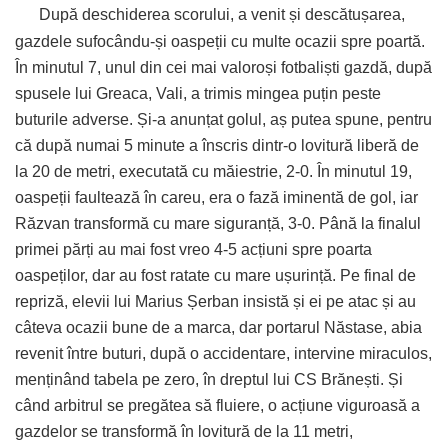
După deschiderea scorului, a venit și descătușarea,
gazdele sufocându-și oaspeții cu multe ocazii spre poartă.
În minutul 7, unul din cei mai valoroși fotbaliști gazdă, după
spusele lui Greaca, Vali, a trimis mingea puțin peste
buturile adverse. Și-a anunțat golul, aș putea spune, pentru
că după numai 5 minute a înscris dintr-o lovitură liberă de
la 20 de metri, executată cu măiestrie, 2-0. În minutul 19,
oaspeții faultează în careu, era o fază iminentă de gol, iar
Răzvan transformă cu mare siguranță, 3-0. Până la finalul
primei părți au mai fost vreo 4-5 acțiuni spre poarta
oaspeților, dar au fost ratate cu mare ușurință. Pe final de
repriză, elevii lui Marius Șerban insistă și ei pe atac și au
câteva ocazii bune de a marca, dar portarul Năstase, abia
revenit între buturi, după o accidentare, intervine miraculos,
menținând tabela pe zero, în dreptul lui CS Brănești. Și
când arbitrul se pregătea să fluiere, o acțiune viguroasă a
gazdelor se transformă în lovitură de la 11 metri,