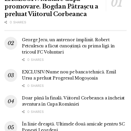
promovare. Bogdan Pătrașcu a
preluat Viitorul Corbeanca
0 SHARES
George Jecu, un antrenor împlinit. Robert
Petculescu a făcut cunoștință cu prima ligă în
tricoul FC Voluntari
0 SHARES
EXCLUSIV/Nume nou pe banca tehnică. Emil
Ursu a preluat Progresul Mogoșoaia
0 SHARES
Doar până la finală. Viitorul Corbeanca a încheiat
aventura în Cupa României
0 SHARES
În linie dreaptă. Ultimele două amicale pentru SC
Popești Leordeni