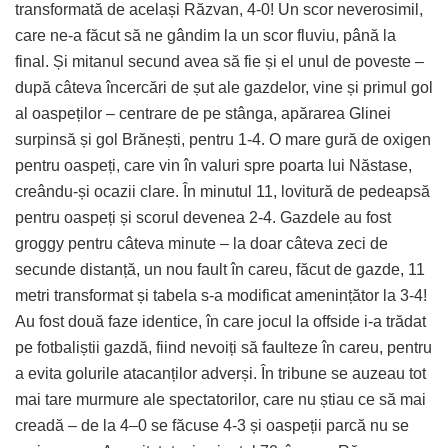
transformată de același Răzvan, 4-0! Un scor neverosimil,
care ne-a făcut să ne gândim la un scor fluviu, până la
final. Și mitanul secund avea să fie și el unul de poveste –
după câteva încercări de șut ale gazdelor, vine și primul gol
al oaspeților – centrare de pe stânga, apărarea Glinei
surpinsă și gol Brănești, pentru 1-4. O mare gură de oxigen
pentru oaspeți, care vin în valuri spre poarta lui Năstase,
creându-și ocazii clare. În minutul 11, lovitură de pedeapsă
pentru oaspeți și scorul devenea 2-4.
Gazdele au fost
groggy pentru câteva minute – la doar câteva zeci de
secunde distanță, un nou fault în careu, făcut de gazde, 11
metri transformat și tabela s-a modificat amenințător la 3-4!
Au fost două faze identice, în care jocul la offside i-a trădat
pe fotbaliștii gazdă, fiind nevoiți să faulteze în careu, pentru
a evita golurile atacanților adverși. În tribune se auzeau tot
mai tare murmure ale spectatorilor, care nu știau ce să mai
creadă – de la 4–0 se făcuse 4-3 și oaspeții parcă nu se