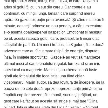
mai opreau. A venit, totuși, minutul 70, în care Răzvan a
adus și golul 5, cu un șut din careu. Dar contrele au
continuat, cu mingii lungi, lansări care surprind mereu
apărarea gazdelor, puțin prea avansată. Și când mai erau 5
minute, oaspeții primesc un nou penalty, a cărui executare
și-o asumă goalkeeper-ul oaspeților. Emoționat și nesigur
pe el, acesta ratează golul, care, probabil, ar fi incendiat
sfârșitul de partidă. Un meci frumos, cu 8 goluri!, între două
adversare care au făcut mare risipă de energie, disputat,
însă, în limitele sportivității. Gazdele au vrut să marcheze
ultimul meci al campionatului regulat, furnizând și un mic
spectacol cu marjorete. Mai mult, au chemat două foste
glorii ale fotbalului din localitate, una fiind chiar
viceprimarul Marin Tudor, să dea lovitura de începere, iar la
pauza dintre cele două reprize, reprezentanții primăriei au
împărțit copiilor prezenți în tribună, sucuri și prăjituri, un
gest care i-a făcut pe aceștia să strige și mai tare ”Glina,
Glina”!
Iată și alte rezultate din Liga 4: Seria 1 – Viitorul