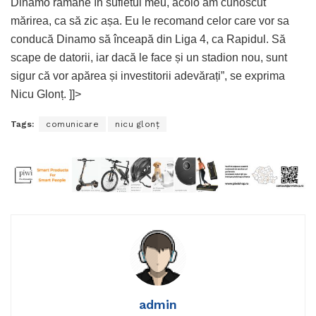
Dinamo rămâne în sufletul meu, acolo am cunoscut
mărirea, ca să zic așa. Eu le recomand celor care vor sa
conducă Dinamo să înceapă din Liga 4, ca Rapidul. Să
scape de datorii, iar dacă le face și un stadion nou, sunt
sigur că vor apărea și investitorii adevărați”, se exprima
Nicu Glonț. ]]>
Tags:
comunicare
nicu glonț
admin