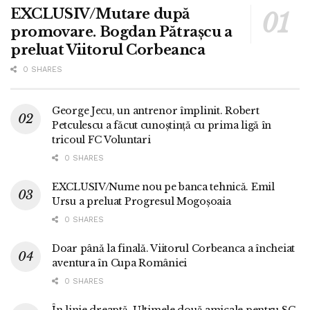
EXCLUSIV/Mutare după
promovare. Bogdan Pătrașcu a
preluat Viitorul Corbeanca
0 SHARES
George Jecu, un antrenor împlinit. Robert
Petculescu a făcut cunoștință cu prima ligă în
tricoul FC Voluntari
0 SHARES
EXCLUSIV/Nume nou pe banca tehnică. Emil
Ursu a preluat Progresul Mogoșoaia
0 SHARES
Doar până la finală. Viitorul Corbeanca a încheiat
aventura în Cupa României
0 SHARES
În linie dreaptă. Ultimele două amicale pentru SC