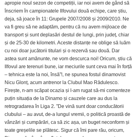
apropie noul sezon de competiții, iar noi avem de gând să
înscriem în campionatele Ilfovului două echipe, care știu,
deja, să joace în 11: Grupele 2007/2008 și 2009/2010. Ne
va fi greu să ne adaptăm, pentru că nu avem mijloace de
transport și sunt deplasări destul de lungi, prin județ, chiar
și de 25-30 de kilometri. Aceste distanțe ne oblige să luăm
cu noi doar jucătorii titulari și o rezervă sau două. Dar
astea sunt amănunte, ne vom descurca noi! Oricum, știu că
Ilfovul are terenuri bune, iar meciurile sunt ceva mai în forță
– tehnica este la noi, însă”!, ne spunea fostul dinamovist
Nicu Glonț, acum antrenor la Clubul Mao Rădulesco.
Firește, n-am scăpat ocazia și l-am rugat să-mi comenteze
puțin situația de la Dinamo și cauzele care au dus la
retrogradarea în Liga 2. ”De vină sunt doar conducătorii
clubului – au avut, de-a lungul vremii, o politică proastă de
vânzări și cumpărări, ca să zic așa, un buget neconform și
toate greșelile se plătesc. Sigur că îmi pare rău, oricum,