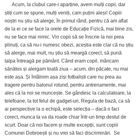
Acum, la clubul care-i aparține, avem mulți copii, dar
știți cum se spune, mulți veniți, cam puțini aleși! Copiii
noștri nu știu să alerge, în primul rând, pentru că am aflat
de la ei ce se face la orele de Educație Fizică, mai bine zis,
nu se face mai nimic. Vin copii să se înscrie la noi prea
plinuți, ca să nu-i numesc obezi, aceștia este clar că nu știu
să alerge, mai mult, nu știu să meargă corect, să pună
talpa întreagă pe pământ. Când eram copil, mâncam
sănătos și alergam toată ziua – acum, din păcate, nu mai
este așa. Și întâlnim așa ziși fotbaliști care nu prea au
tragere pentru balonul rotund, pentru antrenamente, mai
ales că la noi se muncește. Se gândesc la calculatoare, la
telefoane, la tot felul de gadget-uri. Regula de bază, ca să
ai perspective la o echipă, este selecția – dacă o faci
corect, munca ta va da roade chiar într-un timp destul de
scurt. Doar că noi facem și multe excepții, sunt copiii
Comunei Dobroești și nu vrei să faci discriminări.
Se