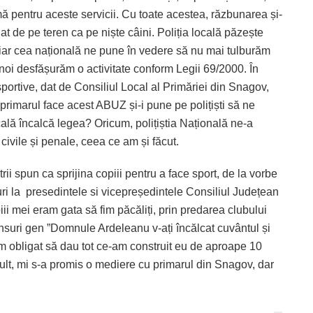
ă pentru aceste servicii. Cu toate acestea, răzbunarea și-
gat de pe teren ca pe niște câini. Poliția locală păzește
 iar cea națională ne pune în vedere să nu mai tulburăm
 noi desfășurăm o activitate conform Legii 69/2000. În
sportive, dat de Consiliul Local al Primăriei din Snagov,
primarul face acest ABUZ și-i pune pe polițiști să ne
ală încalcă legea? Oricum, polițiștia Națională ne-a
ivile și penale, ceea ce am și făcut.
trii spun ca sprijina copiii pentru a face sport, de la vorbe
ri la presedintele si vicepreședintele Consiliul Județean
piii mei eram gata să fim păcăliți, prin predarea clubului
nsuri gen ”Domnule Ardeleanu v-ați încălcat cuvântul și
am obligat să dau tot ce-am construit eu de aproape 10
mult, mi s-a promis o mediere cu primarul din Snagov, dar