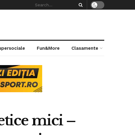
supersociale
Fun&More
Clasamente
etice mici –