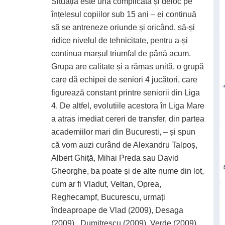
Situația este una complicată și deloc pe
înțelesul copiilor sub 15 ani – ei continuă
să se antreneze oriunde și oricând, să-și
ridice nivelul de tehnicitate, pentru a-și
continua marșul triumfal de până acum.
Grupa are calitate și a rămas unită, o grupă
care dă echipei de seniori 4 jucători, care
figurează constant printre seniorii din Liga
4. De altfel, evolutiile acestora în Liga Mare
a atras imediat cereri de transfer, din partea
academiilor mari din Bucuresti, – și spun
că vom auzi curând de Alexandru Talpoș,
Albert Ghiță, Mihai Preda sau David
Gheorghe, ba poate și de alte nume din lot,
cum ar fi Vladut, Veltan, Oprea,
Reghecampf, Bucurescu, urmați
îndeaproape de Vlad (2009), Desaga
(2009), Dumitrescu (2009), Verde (2009),