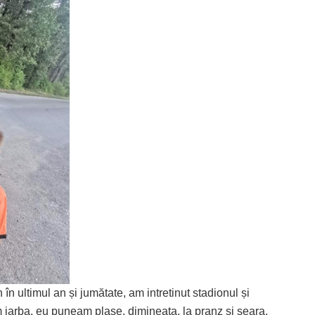
n în ultimul an și jumătate, am intretinut stadionul și
iarba, eu puneam plase, dimineața, la pranz și seara,