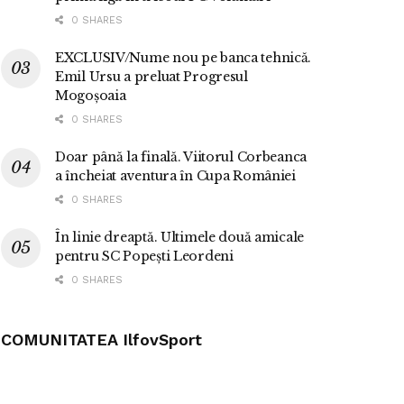
0 SHARES
EXCLUSIV/Nume nou pe banca tehnică.
Emil Ursu a preluat Progresul
Mogoșoaia
0 SHARES
Doar până la finală. Viitorul Corbeanca
a încheiat aventura în Cupa României
0 SHARES
În linie dreaptă. Ultimele două amicale
pentru SC Popești Leordeni
0 SHARES
COMUNITATEA IlfovSport