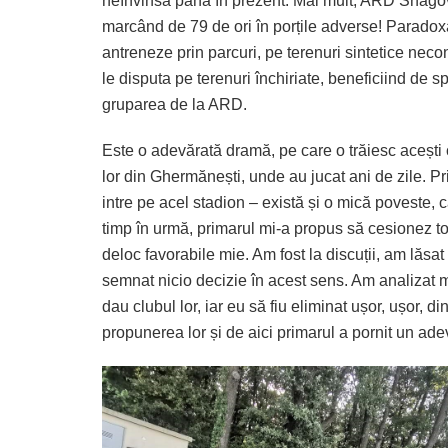
neînvinsă până în prezent. Mai mult, ARD Snagov a
marcând de 79 de ori în porțile adverse! Paradoxa
antreneze prin parcuri, pe terenuri sintetice neco
le disputa pe terenuri închiriate, beneficiind de sp
gruparea de la ARD.
Este o adevărată dramă, pe care o trăiesc acești 
lor din Ghermănești, unde au jucat ani de zile. P
intre pe acel stadion – există și o mică poveste,
timp în urmă, primarul mi-a propus să cesionez to
deloc favorabile mie. Am fost la discuții, am lăsat
semnat nicio decizie în acest sens. Am analizat
dau clubul lor, iar eu să fiu eliminat ușor, ușor, 
propunerea lor și de aici primarul a pornit un ad