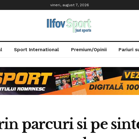
vineri, august 7, 2026
l
Sport International
Premium/Opinii
Pariuri 
n parcuri si pe sint