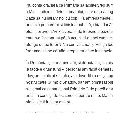
nu conta ora, fără ca Primăria să achite vreo sum
a făcut cuib în sufletul primarului, care ne-a alun
Baza să nu intrăm noi cu copiii la antrenamente,
posesia primarului și liniștea publică, chiar dacă
plus, noi avem Aviz favorabil de folosire a bazei 
care n-a fost anulat până acum, și-atunci cum de 
alunge de pe teren? Nu cumva chiar și Poliția loc
îndrumat să ne căutăm dreptatea către instanțele c
În România, și parlamentarii, si deputatii, și minis
la fapte e drum lung – personal am facut demersu
Ilfov, am explicat situatia, am dovedit ca eu și co
nostru către Olimpic Snagov, dar am primit răspu
n-ați mai cesionat clubul Primăriei”, de parcă er
ania, în condiții deloc corecte pentru mine. Mai 
nimic, de 6 luni tot aștept…