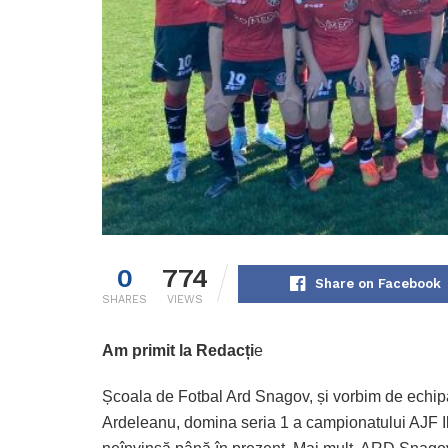
0
774
Share on Facebook
SHARES
VIEWS
Am primit la Redacți
e
Școala de Fotbal Ard Snagov, și vorbim de echi
Ardeleanu, domina seria 1 a campionatului AJF Ilf