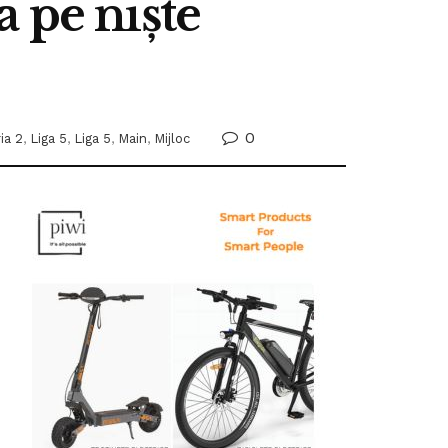
 pe niște
0
ia 2
,
Liga 5
,
Liga 5
,
Main
,
Mijloc