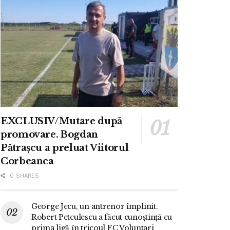
EXCLUSIV/Mutare după
promovare. Bogdan
Pătrașcu a preluat Viitorul
Corbeanca
0 SHARES
George Jecu, un antrenor împlinit.
Robert Petculescu a făcut cunoștință cu
prima ligă în tricoul FC Voluntari