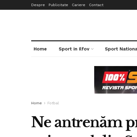
Despre
Publicitate
Cariere
Contact
Home
Sport in Ilfov
Sport Nationa
Home
Fotbal
Ne antrenăm pri