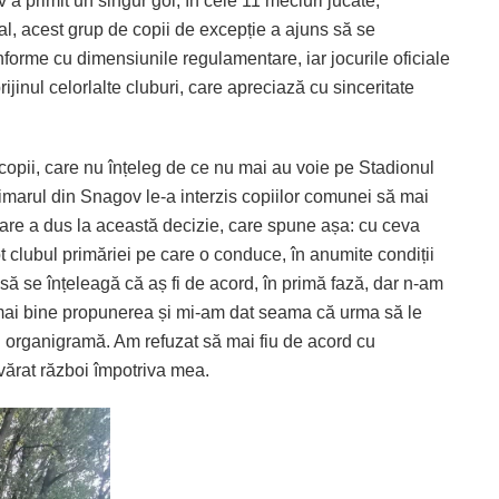
 primit un singur gol, în cele 11 meciuri jucate,
l, acest grup de copii de excepție a ajuns să se
nforme cu dimensiunile regulamentare, iar jocurile oficiale
rijinul celorlalte cluburi, care apreciază cu sinceritate
copii, care nu înțeleg de ce nu mai au voie pe Stadionul
rimarul din Snagov le-a interzis copiilor comunei să mai
 care a dus la această decizie, care spune așa: cu ceva
t clubul primăriei pe care o conduce, în anumite condiții
 să se înțeleagă că aș fi de acord, în primă fază, dar n-am
 mai bine propunerea și mi-am dat seama că urma să le
din organigramă. Am refuzat să mai fiu de acord cu
evărat război împotriva mea.