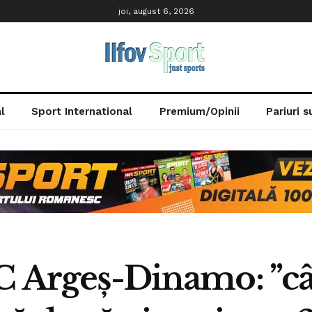
joi, august 6, 2026
l
Sport International
Premium/Opinii
Pariuri 
C Argeș-Dinamo: ”câi