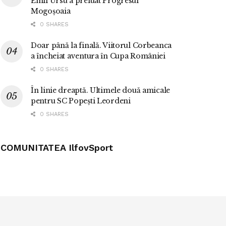
Emil Ursu a preluat Progresul
Mogoșoaia
0 SHARES
Doar până la finală. Viitorul Corbeanca
a încheiat aventura în Cupa României
0 SHARES
În linie dreaptă. Ultimele două amicale
pentru SC Popești Leordeni
0 SHARES
COMUNITATEA IlfovSport