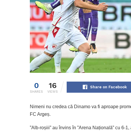
0
16
Share on Facebook
SHARES
VIEWS
Nimeni nu credea că Dinamo va fi aproape promo
FC Argeș.
”Alb-roșiii” au învins în ”Arena Națională” cu 6-1,