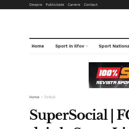
Despre
Publicitate
Cariere
Contact
Home
Sport in Ilfov
Sport Nationa
Home
Fotbal
SuperSocial | F