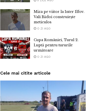
5 ZILE AGO
Miza pe viitor la Inter Ilfov.
Vali Bădoi construiește
meticulos
O ZI AGO
Cupa României, Turul 2.
Luptă pentru tururile
următoare
O ZI AGO
Cele mai citite articole