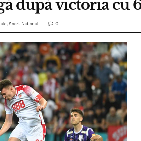
ă după victoria cu 6
0
iale
,
Sport National