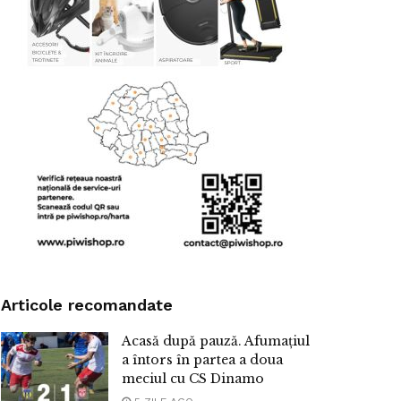
Articole recomandate
Acasă după pauză. Afumațiul
a întors în partea a doua
meciul cu CS Dinamo