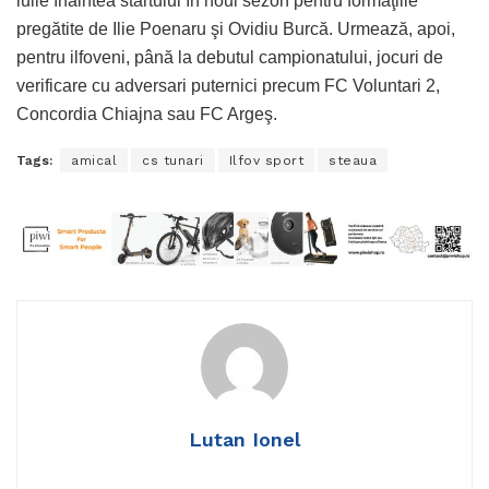
iulie înaintea startului în noul sezon pentru formaţiile
pregătite de Ilie Poenaru şi Ovidiu Burcă. Urmează, apoi,
pentru ilfoveni, până la debutul campionatului, jocuri de
verificare cu adversari puternici precum FC Voluntari 2,
Concordia Chiajna sau FC Argeş.
Tags:
amical
cs tunari
Ilfov sport
steaua
Lutan Ionel