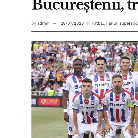
Bucureștenii, tr
by
admin
28/07/2023
in
Fotbal
,
Pariuri supersoc