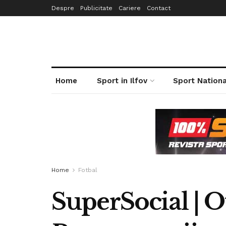
Despre
Publicitate
Cariere
Contact
Home
Sport in Ilfov
Sport Nationa
Home
Fotbal
SuperSocial | O