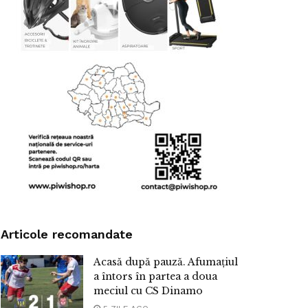
Articole recomandate
Acasă după pauză. Afumațiul
a întors în partea a doua
meciul cu CS Dinamo