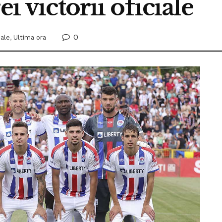
ei victorii oficiale
0
iale
,
Ultima ora