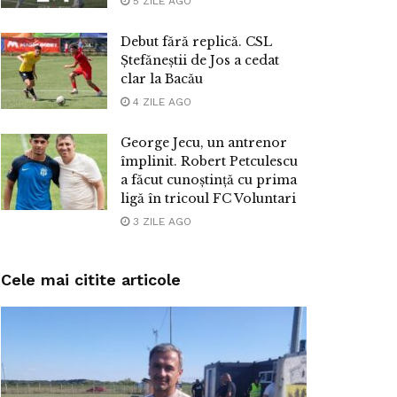
5 ZILE AGO
Debut fără replică. CSL
Ștefăneștii de Jos a cedat
clar la Bacău
4 ZILE AGO
George Jecu, un antrenor
împlinit. Robert Petculescu
a făcut cunoștință cu prima
ligă în tricoul FC Voluntari
3 ZILE AGO
Cele mai citite articole