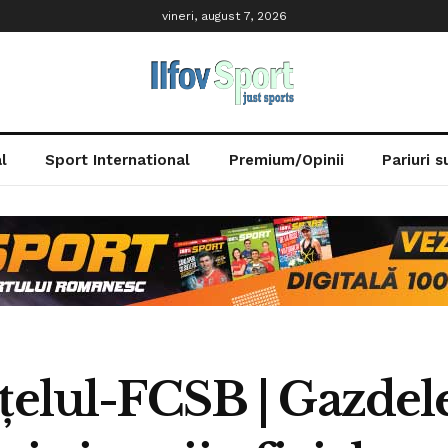
vineri, august 7, 2026
l
Sport International
Premium/Opinii
Pariuri 
țelul-FCSB | Gazdele