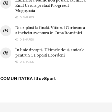
EXCLUSIV/Nume nou pe banca tehnică.
Emil Ursu a preluat Progresul
Mogoșoaia
0 SHARES
Doar până la finală. Viitorul Corbeanca
a încheiat aventura în Cupa României
0 SHARES
În linie dreaptă. Ultimele două amicale
pentru SC Popești Leordeni
0 SHARES
COMUNITATEA IlfovSport