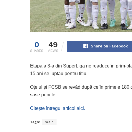
0
49
Share on Facebook
SHARES
VIEWS
Etapa a 3-a din SuperLiga ne readuce în prim-pla
15 ani se luptau pentru titlu.
Oțelul și FCSB se revăd după ce în primele 180 
șase puncte.
Citește întregul articol aici.
Tags:
main