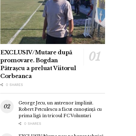
EXCLUSIV/Mutare după
promovare. Bogdan
Pătrașcu a preluat Viitorul
Corbeanca
0 SHARES
George Jecu, un antrenor împlinit.
Robert Petculescu a făcut cunoștință cu
prima ligă în tricoul FC Voluntari
0 SHARES