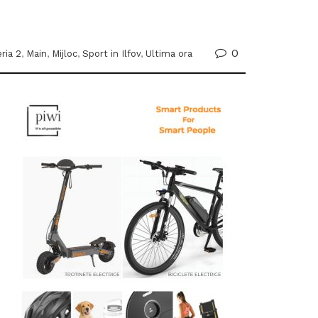
0
eria 2
,
Main
,
Mijloc
,
Sport in Ilfov
,
Ultima ora