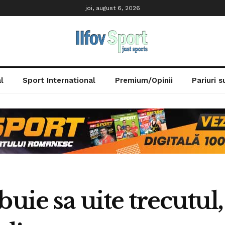
joi, august 6, 2026
l
Sport International
Premium/Opinii
Pariuri 
uie sa uite trecutul,