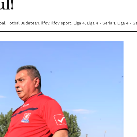
ul!
bal
,
Fotbal Judetean
,
ilfov
,
ilfov sport
,
Liga 4
,
Liga 4 - Seria 1
,
Liga 4 - S