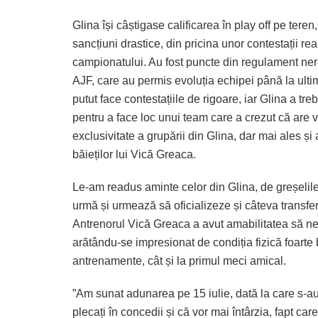
Glina își câștigase calificarea în play off pe tere
sancțiuni drastice, din pricina unor contestații rea
campionatului. Au fost puncte din regulament neres
AJF, care au permis evoluția echipei până la ultim
putut face contestațiile de rigoare, iar Glina a tr
pentru a face loc unui team care a crezut că are 
exclusivitate a grupării din Glina, dar mai ales și
băieților lui Vică Greaca.
Le-am readus aminte celor din Glina, de greșelile
urmă și urmează să oficializeze și câteva transfer
Antrenorul Vică Greaca a avut amabilitatea să ne
arătându-se impresionat de condiția fizică foarte b
antrenamente, cât și la primul meci amical.
”Am sunat adunarea pe 15 iulie, dată la care s-au 
plecați în concedii și că vor mai întârzia, fapt c