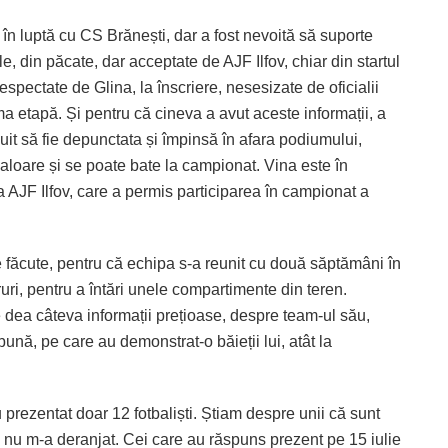
n, în luptă cu CS Brănești, dar a fost nevoită să suporte
le, din păcate, dar acceptate de AJF Ilfov, chiar din startul
pectate de Glina, la înscriere, nesesizate de oficialii
a etapă. Și pentru că cineva a avut aceste informații, a
ebuit să fie depunctata și împinsă în afara podiumului,
valoare și se poate bate la campionat. Vina este în
 a AJF Ilfov, care a permis participarea în campionat a
 făcute, pentru că echipa s-a reunit cu două săptămâni în
uri, pentru a întări unele compartimente din teren.
 dea câteva informații prețioase, despre team-ul său,
ună, pe care au demonstrat-o băieții lui, atât la
prezentat doar 12 fotbaliști. Știam despre unii că sunt
are nu m-a deranjat. Cei care au răspuns prezent pe 15 iulie