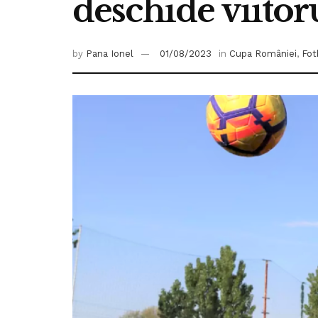
deschide viitor
by
Pana Ionel
01/08/2023
in
Cupa României
,
Fot