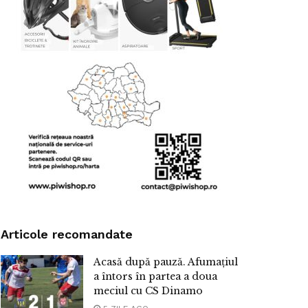
Articole recomandate
Acasă după pauză. Afumațiul
a întors în partea a doua
meciul cu CS Dinamo