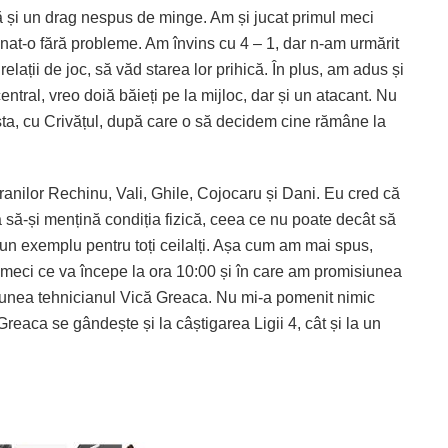
că și un drag nespus de minge. Am și jucat primul meci
at-o fără probleme. Am învins cu 4 – 1, dar n-am urmărit
elații de joc, să văd starea lor prihică. În plus, am adus și
ntral, vreo doiă băieți pe la mijloc, dar și un atacant. Nu
ta, cu Crivățul, după care o să decidem cine rămâne la
ranilor Rechinu, Vali, Ghile, Cojocaru și Dani. Eu cred că
 să-și mențină condiția fizică, ceea ce nu poate decât să
 un exemplu pentru toți ceilalți. Așa cum am mai spus,
 meci ce va începe la ora 10:00 și în care am promisiunea
e spunea tehnicianul Vică Greaca. Nu mi-a pomenit nimic
reaca se gândește și la câștigarea Ligii 4, cât și la un