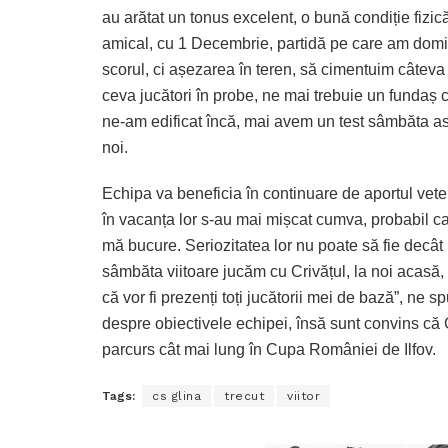
au arătat un tonus excelent, o bună condiție fizi
amical, cu 1 Decembrie, partidă pe care am domin
scorul, ci așezarea în teren, să cimentuim câteva r
ceva jucători în probe, ne mai trebuie un fundaș ce
ne-am edificat încă, mai avem un test sâmbăta as
noi.
Echipa va beneficia în continuare de aportul vete
în vacanța lor s-au mai mișcat cumva, probabil ca
mă bucure. Seriozitatea lor nu poate să fie decât
sâmbăta viitoare jucăm cu Crivățul, la noi acasă,
că vor fi prezenți toți jucătorii mei de bază”, n
despre obiectivele echipei, însă sunt convins că G
parcurs cât mai lung în Cupa României de Ilfov.
Tags:
cs glina
trecut
viitor