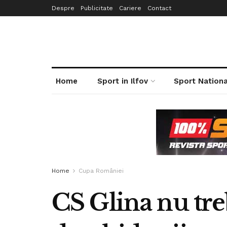
Despre
Publicitate
Cariere
Contact
Home
Sport in Ilfov
Sport Nationa
Home
Cupa României
CS Glina nu treb