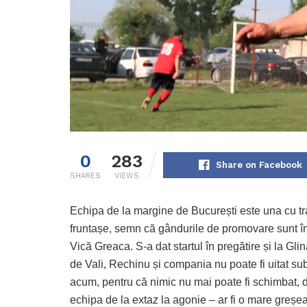
0
283
Share on Facebook
SHARES
VIEWS
Echipa de la margine de București este una cu tra
fruntașe, semn că gândurile de promovare sunt î
Vică Greaca. S-a dat startul în pregătire și la Gli
de Vali, Rechinu și compania nu poate fi uitat sub
acum, pentru că nimic nu mai poate fi schimbat, dar
echipa de la extaz la agonie – ar fi o mare greșea