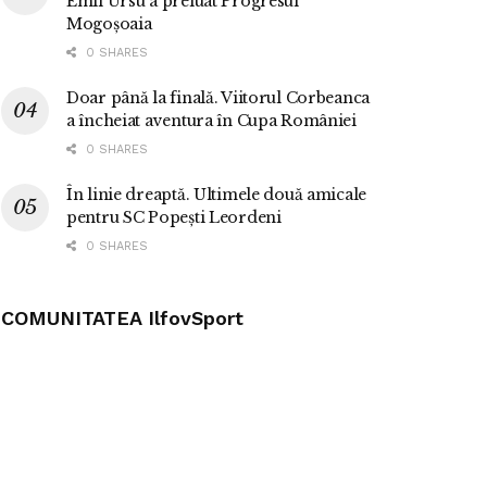
Emil Ursu a preluat Progresul
Mogoșoaia
0 SHARES
Doar până la finală. Viitorul Corbeanca
a încheiat aventura în Cupa României
0 SHARES
În linie dreaptă. Ultimele două amicale
pentru SC Popești Leordeni
0 SHARES
COMUNITATEA IlfovSport