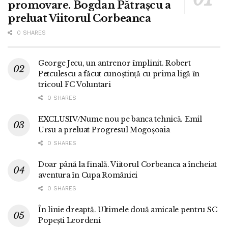
promovare. Bogdan Pătrașcu a
preluat Viitorul Corbeanca
0 SHARES
George Jecu, un antrenor împlinit. Robert
Petculescu a făcut cunoștință cu prima ligă în
tricoul FC Voluntari
0 SHARES
EXCLUSIV/Nume nou pe banca tehnică. Emil
Ursu a preluat Progresul Mogoșoaia
0 SHARES
Doar până la finală. Viitorul Corbeanca a încheiat
aventura în Cupa României
0 SHARES
În linie dreaptă. Ultimele două amicale pentru SC
Popești Leordeni