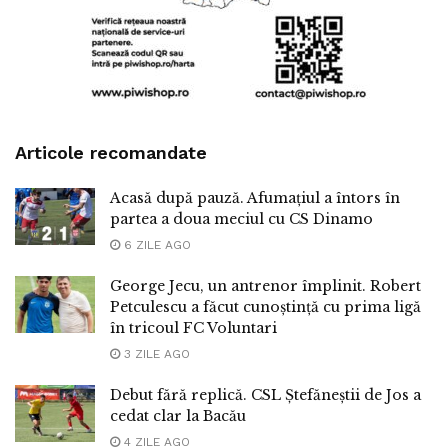
Articole recomandate
Acasă după pauză. Afumațiul a întors în
partea a doua meciul cu CS Dinamo
6 ZILE AGO
George Jecu, un antrenor împlinit. Robert
Petculescu a făcut cunoștință cu prima ligă
în tricoul FC Voluntari
3 ZILE AGO
Debut fără replică. CSL Ștefăneștii de Jos a
cedat clar la Bacău
4 ZILE AGO