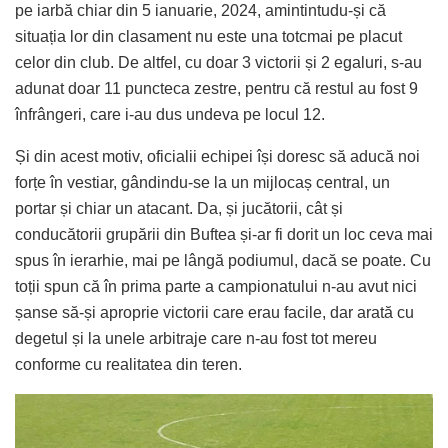
pe iarbă chiar din 5 ianuarie, 2024, amintintudu-și că
situația lor din clasament nu este una totcmai pe placut
celor din club. De altfel, cu doar 3 victorii și 2 egaluri, s-au
adunat doar 11 puncteca zestre, pentru că restul au fost 9
înfrângeri, care i-au dus undeva pe locul 12.
Și din acest motiv, oficialii echipei își doresc să aducă noi
forțe în vestiar, gândindu-se la un mijlocaș central, un
portar și chiar un atacant. Da, și jucătorii, cât și
conducătorii grupării din Buftea și-ar fi dorit un loc ceva mai
spus în ierarhie, mai pe lângă podiumul, dacă se poate. Cu
toții spun că în prima parte a campionatului n-au avut nici
șanse să-și aproprie victorii care erau facile, dar arată cu
degetul și la unele arbitraje care n-au fost tot mereu
conforme cu realitatea din teren.