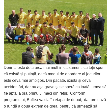
Dorința este de a urca mai mult în clasament, cu toții spun
că există și putință, dacă modul de abordare al jocurilor
este ceva mai ambițios. Din păcate, există și ceva
accidentări, dar nu așa grave și se speră ca toată lumea să
fie aptă la ora primului meci din retur. Conform
programului, Buftea va sta în etapa de debut, dar urmează
o rundă a doua extrem de grea, pentru că urmează să