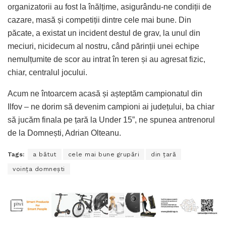
organizatorii au fost la înălțime, asigurându-ne condiții de
cazare, masă și competiții dintre cele mai bune. Din
păcate, a existat un incident destul de grav, la unul din
meciuri, nicidecum al nostru, când părinții unei echipe
nemulțumite de scor au intrat în teren și au agresat fizic,
chiar, centralul jocului.
Acum ne întoarcem acasă și așteptăm campionatul din
Ilfov – ne dorim să devenim campioni ai județului, ba chiar
să jucăm finala pe țară la Under 15”, ne spunea antrenorul
de la Domnești, Adrian Olteanu.
Tags:
a bătut
cele mai bune grupări
din țară
voința domnești