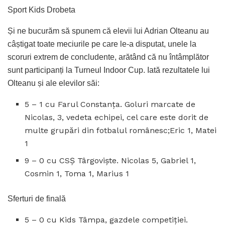
Sport Kids Drobeta
Și ne bucurăm să spunem că elevii lui Adrian Olteanu au
câștigat toate meciurile pe care le-a disputat, unele la
scoruri extrem de concludente, arătând că nu întâmplător
sunt participanți la Turneul Indoor Cup. Iată rezultatele lui
Olteanu și ale elevilor săi:
5 – 1 cu Farul Constanța. Goluri marcate de
Nicolas, 3, vedeta echipei, cel care este dorit de
multe grupări din fotbalul românesc;Eric 1, Matei
1
9 – 0 cu CSȘ Târgoviște. Nicolas 5, Gabriel 1,
Cosmin 1, Toma 1, Marius 1
Sferturi de finală
5 – 0 cu Kids Tâmpa, gazdele competiției.