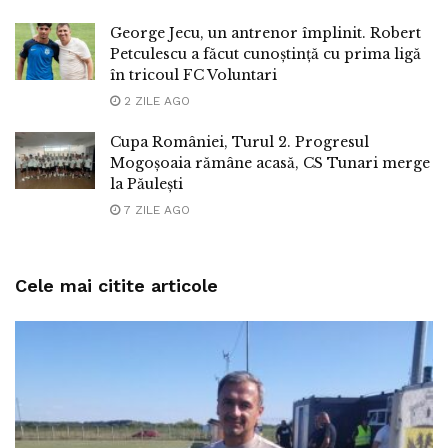
George Jecu, un antrenor împlinit. Robert
Petculescu a făcut cunoștință cu prima ligă
în tricoul FC Voluntari
2 ZILE AGO
Cupa României, Turul 2. Progresul
Mogoșoaia rămâne acasă, CS Tunari merge
la Păulești
7 ZILE AGO
Cele mai citite articole