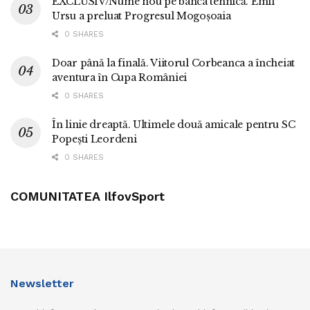
EXCLUSIV/Nume nou pe banca tehnică. Emil
Ursu a preluat Progresul Mogoșoaia
0 SHARES
Doar până la finală. Viitorul Corbeanca a încheiat
aventura în Cupa României
0 SHARES
În linie dreaptă. Ultimele două amicale pentru SC
Popești Leordeni
0 SHARES
COMUNITATEA IlfovSport
Newsletter