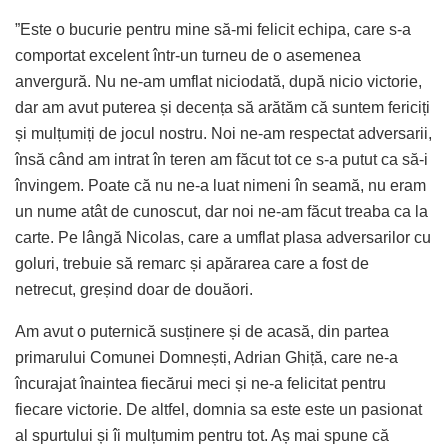
”Este o bucurie pentru mine să-mi felicit echipa, care s-a
comportat excelent într-un turneu de o asemenea
anvergură. Nu ne-am umflat niciodată, după nicio victorie,
dar am avut puterea și decența să arătăm că suntem fericiți
și mulțumiți de jocul nostru. Noi ne-am respectat adversarii,
însă când am intrat în teren am făcut tot ce s-a putut ca să-i
învingem. Poate că nu ne-a luat nimeni în seamă, nu eram
un nume atât de cunoscut, dar noi ne-am făcut treaba ca la
carte. Pe lângă Nicolas, care a umflat plasa adversarilor cu
goluri, trebuie să remarc și apărarea care a fost de
netrecut, greșind doar de douăori.
Am avut o puternică susținere și de acasă, din partea
primarului Comunei Domnești, Adrian Ghiță, care ne-a
încurajat înaintea fiecărui meci și ne-a felicitat pentru
fiecare victorie. De altfel, domnia sa este este un pasionat
al spurtului și îi mulțumim pentru tot. Aș mai spune că