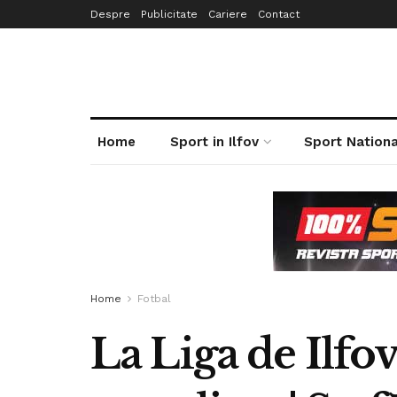
Despre
Publicitate
Cariere
Contact
Home
Sport in Ilfov
Sport Nationa
Home
Fotbal
La Liga de Ilfov