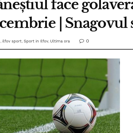
făneștiul face golaver
cembrie | Snagovul 
0
n
,
ilfov sport
,
Sport in Ilfov
,
Ultima ora