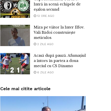
Intră în scenă echipele de
eșalon secund
12 ORE AGO
Miza pe viitor la Inter Ilfov.
Vali Bădoi construiește
meticulos
2 ZILE AGO
Acasă după pauză. Afumațiul
a întors în partea a doua
meciul cu CS Dinamo
6 ZILE AGO
Cele mai citite articole