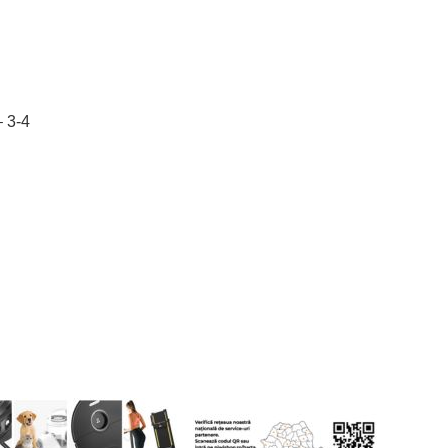
– 3-4