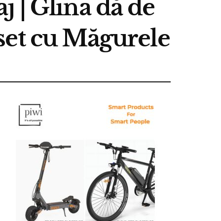
aj | Glina dă de
set cu Măgurele