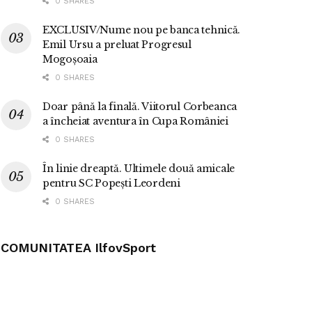
0 SHARES
EXCLUSIV/Nume nou pe banca tehnică.
Emil Ursu a preluat Progresul
Mogoșoaia
0 SHARES
Doar până la finală. Viitorul Corbeanca
a încheiat aventura în Cupa României
0 SHARES
În linie dreaptă. Ultimele două amicale
pentru SC Popești Leordeni
0 SHARES
COMUNITATEA IlfovSport