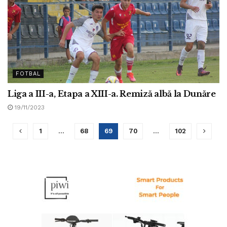
FOTBAL
Liga a III-a, Etapa a XIII-a. Remiză albă la Dunăre
19/11/2023
1
…
68
69
70
…
102