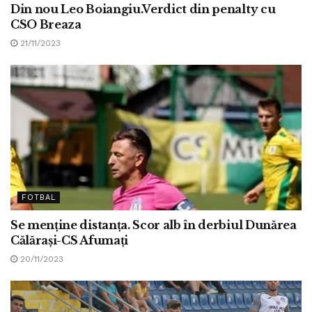
Din nou Leo Boiangiu.Verdict din penalty cu
CSO Breaza
21/11/2023
FOTBAL
Se menține distanța. Scor alb în derbiul Dunărea
Călărași-CS Afumați
20/11/2023