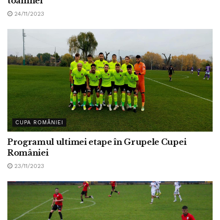
toamnei
24/11/2023
CUPA ROMÂNIEI
Programul ultimei etape în Grupele Cupei
României
23/11/2023