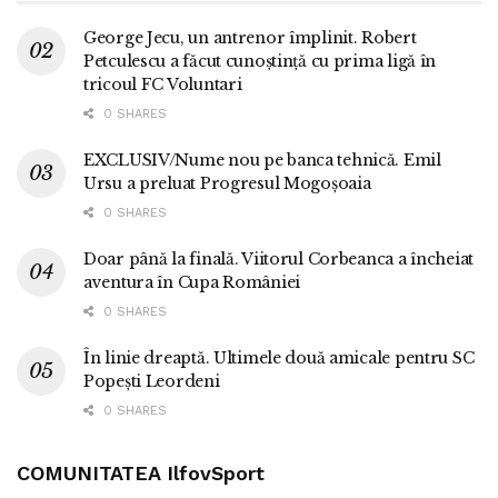
George Jecu, un antrenor împlinit. Robert
Petculescu a făcut cunoștință cu prima ligă în
tricoul FC Voluntari
0 SHARES
EXCLUSIV/Nume nou pe banca tehnică. Emil
Ursu a preluat Progresul Mogoșoaia
0 SHARES
Doar până la finală. Viitorul Corbeanca a încheiat
aventura în Cupa României
0 SHARES
În linie dreaptă. Ultimele două amicale pentru SC
Popești Leordeni
0 SHARES
COMUNITATEA IlfovSport