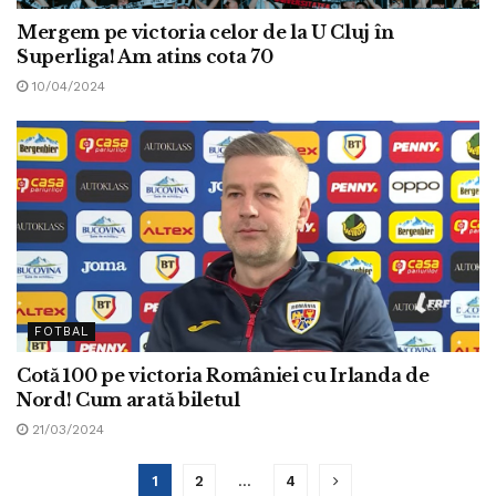
Mergem pe victoria celor de la U Cluj în
Superliga! Am atins cota 70
10/04/2024
FOTBAL
Cotă 100 pe victoria României cu Irlanda de
Nord! Cum arată biletul
21/03/2024
1
2
…
4