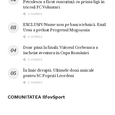
Petculescu a făcut cunoștință cu prima ligă în
tricoul FC Voluntari
0 SHARES
EXCLUSIV/Nume nou pe banca tehnică. Emil
Ursu a preluat Progresul Mogoșoaia
0 SHARES
Doar până la finală. Viitorul Corbeanca a
încheiat aventura în Cupa României
0 SHARES
În linie dreaptă. Ultimele două amicale
pentru SC Popești Leordeni
0 SHARES
COMUNITATEA IlfovSport