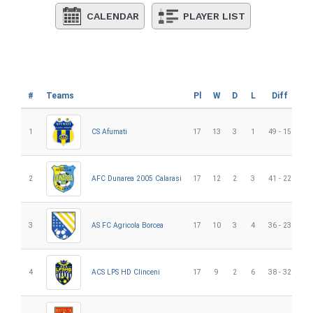
CALENDAR
PLAYER LIST
#
Teams
Pl
W
D
L
Diff
G
1
CS Afumati
17
13
3
1
49 - 15
34
2
AFC Dunarea 2005 Calarasi
17
12
2
3
41 - 22
19
3
AS FC Agricola Borcea
17
10
3
4
36 - 23
13
4
ACS LPS HD Clinceni
17
9
2
6
38 - 32
6