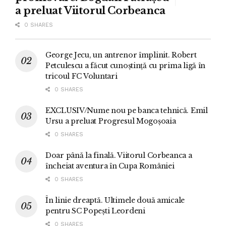
a preluat Viitorul Corbeanca
0 SHARES
George Jecu, un antrenor împlinit. Robert
Petculescu a făcut cunoștință cu prima ligă în
tricoul FC Voluntari
0 SHARES
EXCLUSIV/Nume nou pe banca tehnică. Emil
Ursu a preluat Progresul Mogoșoaia
0 SHARES
Doar până la finală. Viitorul Corbeanca a
încheiat aventura în Cupa României
0 SHARES
În linie dreaptă. Ultimele două amicale
pentru SC Popești Leordeni
0 SHARES