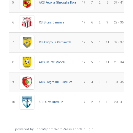
5
ACS Recolta Gheorghe Doja
17
7
2
8
37 - 41
-4
6
CS Gloria Baneasa
17
6
2
9
29 - 35
-6
7
CS Axiopolis Cernavoda
17
5
1
11
32 - 37
-5
8
ACS Inainte Modelu
17
5
1
11
23 - 34
-1
9
ACS Progresul Fundulea
17
4
3
10
10 - 35
-2
10
SC FC Voluntari 2
17
2
5
10
20 - 41
-2
powered by
JoomSport: WordPress sports plugin